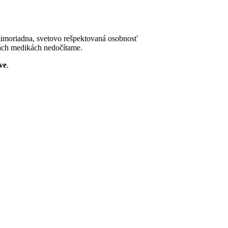
 mimoriadna, svetovo rešpektovaná osobnosť
iách medikách nedočítame.
ve
.