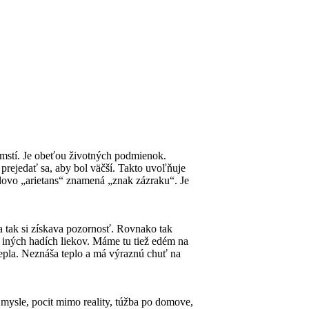
 mstí. Je obeťou životných podmienok.
prejedať sa, aby bol väčší. Takto uvoľňuje
Slovo „arietans“ znamená „znak zázraku“. Je
a tak si získava pozornosť. Rovnako tak
u iných hadích liekov. Máme tu tiež edém na
tepla. Neznáša teplo a má výraznú chuť na
 mysle, pocit mimo reality, túžba po domove,