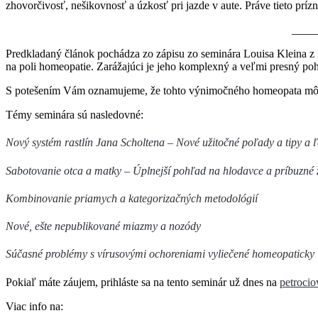
zhovorčivosť, nešikovnosť a úzkosť pri jazde v aute. Práve tieto prízn
_____
Predkladaný článok pochádza zo zápisu zo seminára Louisa Kleina z 
na poli homeopatie. Zarážajúci je jeho komplexný a veľmi presný po
S potešením Vám oznamujeme, že tohto výnimočného homeopata môž
Témy seminára sú nasledovné:
Nový systém rastlín Jana Scholtena – Nové užitočné poľady a tipy a 
Sabotovanie otca a matky – Úplnejší pohľad na hlodavce a príbuzné 
Kombinovanie priamych a kategorizačných metodológií
Nové, ešte nepublikované miazmy a nozódy
Súčasné problémy s vírusovými ochoreniami vyliečené homeopaticky
Pokiaľ máte záujem, prihláste sa na tento seminár už dnes na
petroci
Viac info na: