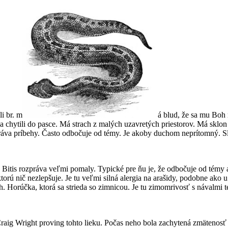
i br. m
á blud, že sa mu Boh
 chytili do pasce. Má strach z malých uzavretých priestorov. Má sklon 
ozpráva príbehy. Často odbočuje od témy. Je akoby duchom neprítomný. 
 Bitis rozpráva veľmi pomaly. Typické pre ňu je, že odbočuje od témy 
orú nič nezlepšuje. Je tu veľmi silná alergia na arašidy, podobne ako 
. Horúčka, ktorá sa strieda so zimnicou. Je tu zimomrivosť s návalmi 
Craig Wright proving tohto lieku. Počas neho bola zachytená zmätenosť