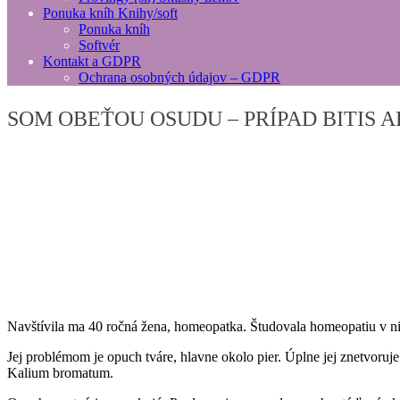
Ponuka kníh
Knihy/soft
Ponuka kníh
Softvér
Kontakt
a GDPR
Ochrana osobných údajov – GDPR
SOM OBEŤOU OSUDU – PRÍPAD BITIS 
Navštívila ma 40 ročná žena, homeopatka. Študovala homeopatiu v n
Jej problémom je opuch tváre, hlavne okolo pier. Úplne jej znetvoruje
Kalium bromatum.