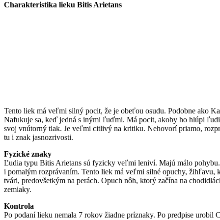
Charakteristika lieku Bitis Arietans
Tento liek má veľmi silný pocit, že je obeťou osudu. Podobne ako Kal
Nafukuje sa, keď jedná s inými ľuďmi. Má pocit, akoby ho hlúpi ľudia
svoj vnútorný tlak. Je veľmi citlivý na kritiku. Nehovorí priamo, r
tu i znak jasnozrivosti.
Fyzické znaky
Ľudia typu Bitis Arietans sú fyzicky veľmi leniví. Majú málo pohybu.
i pomalým rozprávaním. Tento liek má veľmi silné opuchy, žihľavu, kt
tvári, predovšetkým na perách. Opuch nôh, ktorý začína na chodidlách
zemiaky.
Kontrola
Po podaní lieku nemala 7 rokov žiadne príznaky. Po predpise urobil 