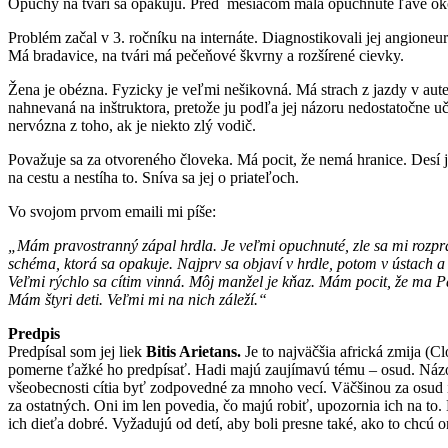
Opuchy na tvári sa opakujú. Pred mesiacom mala opuchnuté ľavé oko.
Problém začal v 3. ročníku na internáte. Diagnostikovali jej angioneu
Má bradavice, na tvári má pečeňové škvrny a rozšírené cievky.
Žena je obézna. Fyzicky je veľmi nešikovná. Má strach z jazdy v aute.
nahnevaná na inštruktora, pretože ju podľa jej názoru nedostatočne uči
nervózna z toho, ak je niekto zlý vodič.
Považuje sa za otvoreného človeka. Má pocit, že nemá hranice. Desí ju
na cestu a nestíha to. Sníva sa jej o priateľoch.
Vo svojom prvom emaili mi píše:
„Mám pravostranný zápal hrdla. Je veľmi opuchnuté, zle sa mi rozpráv
schéma, ktorá sa opakuje. Najprv sa objaví v hrdle, potom v ústach a
Veľmi rýchlo sa cítim vinná. Môj manžel je kňaz. Mám pocit, že ma Pán
Mám štyri deti. Veľmi mi na nich záleží.“
Predpis
Predpísal som jej liek
Bitis Arietans.
Je to najväčšia africká zmija (C
pomerne ťažké ho predpísať. Hadi majú zaujímavú tému – osud. Názov
všeobecnosti cítia byť zodpovedné za mnoho vecí. Väčšinou za osud in
za ostatných. Oni im len povedia, čo majú robiť, upozornia ich na to. 
ich dieťa dobré. Vyžadujú od detí, aby boli presne také, ako to chcú o