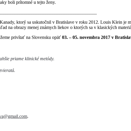
aky boli prítomné u tejto ženy.
_________________________________________
Kanady, ktorý sa uskutočnil v Bratislave v roku 2012. Louis Klein je
hľad na obrazy menej známych liekov o ktorých sa v klasických mater
eme privítať na Slovensku opäť
03
. – 05. novembra 2017 v Bratisla
ľahšie priame klinické metódy.
zvieratá.
ova@gmail.com
.