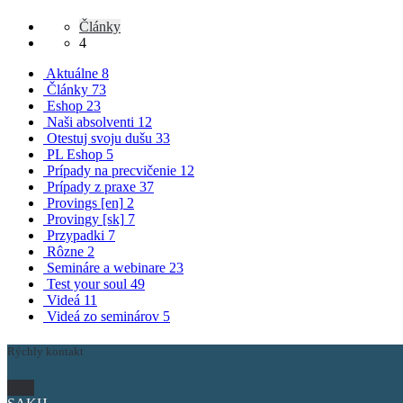
Články
4
Aktuálne
8
Články
73
Eshop
23
Naši absolventi
12
Otestuj svoju dušu
33
PL Eshop
5
Prípady na precvičenie
12
Prípady z praxe
37
Provings [en]
2
Provingy [sk]
7
Przypadki
7
Rôzne
2
Semináre a webinare
23
Test your soul
49
Videá
11
Videá zo seminárov
5
Rýchly kontakt