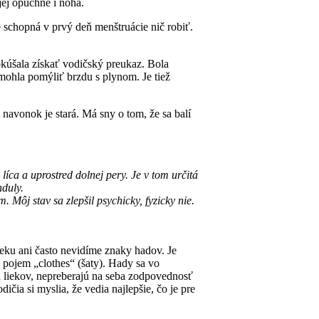
ej opuchne i noha.
e schopná v prvý deň menštruácie nič robiť.
pokúšala získať vodičský preukaz. Bola
i mohla pomýliť brzdu s plynom. Je tiež
 navonok je stará. Má sny o tom, že sa balí
íca a uprostred dolnej pery. Je v tom určitá
nduly.
 Môj stav sa zlepšil psychicky, fyzicky nie.
lieku ani často nevidíme znaky hadov. Je
 pojem „clothes“ (šaty). Hady sa vo
ch liekov, nepreberajú na seba zodpovednosť
čia si myslia, že vedia najlepšie, čo je pre