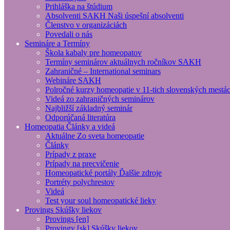
Prihláška na štúdium
Absolventi SAKH
Naši úspešní absolventi
Členstvo v organizáciách
Povedali o nás
Semináre
a Termíny
Škola kabaly pre homeopatov
Termíny seminárov aktuálnych ročníkov SAKH
Zahraničné – International seminars
Webináre SAKH
Polročné kurzy homeopatie
v 11-tich slovenských mestá
Videá
zo zahraničných seminárov
Najbližší základný seminár
Odporúčaná literatúra
Homeopatia
Články a videá
Aktuálne
Zo sveta homeopatie
Články
Prípady z praxe
Prípady na precvičenie
Homeopatické portály
Ďalšie zdroje
Portréty polychrestov
Videá
Test your soul
homeopatické lieky
Provings
Skúšky liekov
Provings [en]
Provingy [sk]
Skúšky liekov