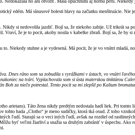
 Nedokázala ho ani otvoriť. Mala opuchnutú aj hornú peru. Niekedy j
rotický edém. Má sínusové bolesti hlavy na začiatku menštruácie. Nie j
 Nikdy si nedovolila jazdiť. Bojí sa, že niekoho zabije. Už trikrát sa 
l. Vraví, že je to pocit, akoby nosila v kabelke zbraň. Bojí sa, že by s
 to. Niekedy stuhne a je vydesená. Má pocit, že je vo vnútri mladá, no
a. Dnes ráno som sa zobudila s vyrážkami v ústach, vo vnútri ľavého l
 nakoniec na tvári. Vyplachovala som si ústa materskou tinktúrou Cale
 Boh za niečo potrestal. Tento pocit sa mi zlepšil po Kalium bromatum.
lotho arietans). Táto žena nikdy predtým nedostala hadí liek. Pri tomto 
 tohto hada „Clotho“ je meno sudičky, ktorá tká osud. Z toho vznikol
ých ľudí. Starajú sa o veci iných ľudí, avšak na rozdiel od rastlinný
Môžu byť veľmi žiarliví a snažia sa druhým zabrániť v úspechu. Ako rodi
ni.