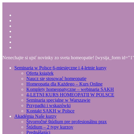
Nenechajte si ujsť novinky zo sveta homeopatie! [wysija_form id="1
Seminaria w Polsce
6-miesięczne i 4-letnie kursy
Oferta książek
Naucz się stosować homeopatię
Homeopatia dla Każdego – Kurs Online
Komplety homeopatyczne – webinaria SAKH
4-LETNI KURS HOMEOPATII W POLSCE
Seminaria specjalne w Warszawie
Przypadki i wskazówki
Kontakt SAKH w Polsce
Akadémia
Naše kurzy
Štvorročné štúdium pre profesionálnu prax
Štúdium – 2 typy kurzov
Prednášajúci