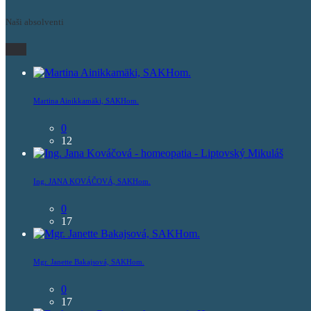
Naši absolventi
Martina Ainikkamäki, SAKHom.
0
12
Ing. JANA KOVÁČOVÁ, SAKHom.
0
17
Mgr. Janette Bakajsová, SAKHom.
0
17