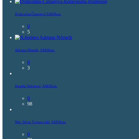
Drahomíra Čamajová SAKHom.
0
5
Adriana Németh, SAKHom.
0
3
Daniela Dubajová, SAKHom.
0
98
Mgr. Silvia Trojanovská, SAKHom.
0