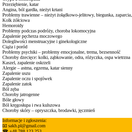
Przeziębienie, katar
Angina, ból gardła, nieżyt krtani
Problemy trawienne – nieżyt żołądkowo-jelitowy, biegunka, zaparcia
Kolk żółciowa
Hemoroidy
Problemy podczas podróży, choroba lokomocyjna
Zapalenie pęcherza moczowego
Dolegliwości menstruacyjne i ginekologiczne
Ciąża i poród
Problemy psychiki – problemy emocjonalne, trema, bezsenność
Choroby dzecięce: kolki, ząbkowanie, odra, różyczka, ospa wietrzna
Kaszel, zapalenie oskrzeli
Alergie – astma, egzema, katar sienny
Zapalenie uszu
Zapalenie oczu i spojówek
Zapalenie zatok
Ból zęba
Choroby jatrogenne
Bóle głowy
Ból kręgosłupa i rwa kulszowa
Choroby skóry – opryszczka, brodawki, jęczmień
Informacje i zgłoszenia:
📧 sakh.pl@gmail.com
☎ +48 788 123 253