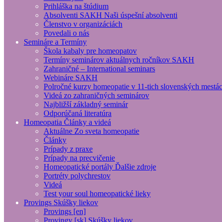
Prihláška na štúdium
Absolventi SAKH
Naši úspešní absolventi
Členstvo v organizáciách
Povedali o nás
Semináre
a Termíny
Škola kabaly pre homeopatov
Termíny seminárov aktuálnych ročníkov SAKH
Zahraničné – International seminars
Webináre SAKH
Polročné kurzy homeopatie
v 11-tich slovenských mestá
Videá
zo zahraničných seminárov
Najbližší základný seminár
Odporúčaná literatúra
Homeopatia
Články a videá
Aktuálne
Zo sveta homeopatie
Články
Prípady z praxe
Prípady na precvičenie
Homeopatické portály
Ďalšie zdroje
Portréty polychrestov
Videá
Test your soul
homeopatické lieky
Provings
Skúšky liekov
Provings [en]
Provingy [sk]
Skúšky liekov