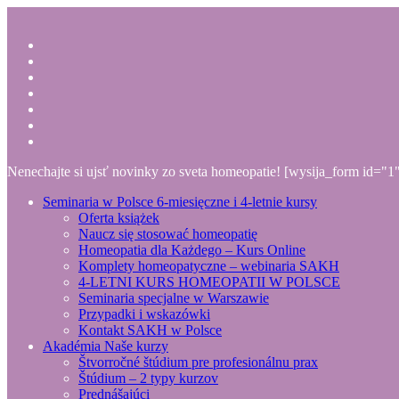
Nenechajte si ujsť novinky zo sveta homeopatie! [wysija_form id="1
Seminaria w Polsce
6-miesięczne i 4-letnie kursy
Oferta książek
Naucz się stosować homeopatię
Homeopatia dla Każdego – Kurs Online
Komplety homeopatyczne – webinaria SAKH
4-LETNI KURS HOMEOPATII W POLSCE
Seminaria specjalne w Warszawie
Przypadki i wskazówki
Kontakt SAKH w Polsce
Akadémia
Naše kurzy
Štvorročné štúdium pre profesionálnu prax
Štúdium – 2 typy kurzov
Prednášajúci