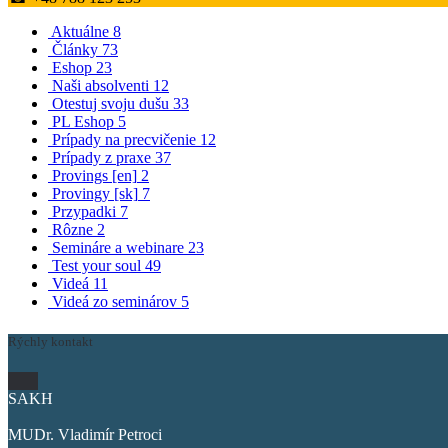
Aktuálne
8
Články
73
Eshop
23
Naši absolventi
12
Otestuj svoju dušu
33
PL Eshop
5
Prípady na precvičenie
12
Prípady z praxe
37
Provings [en]
2
Provingy [sk]
7
Przypadki
7
Rôzne
2
Semináre a webinare
23
Test your soul
49
Videá
11
Videá zo seminárov
5
Rýchly kontakt
SAKH
MUDr. Vladimír Petroci