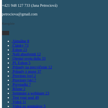
+421 948 127 733 (Jana Petrociová)
petrociova@gmail.com
Kategórie
Aktuálne
8
Články
73
Eshop
23
Naši absolventi
12
Otestuj svoju dušu
33
PL Eshop
5
Prípady na precvičenie
12
Prípady z praxe
37
Provings [en]
2
Provingy [sk]
7
Przypadki
7
Rôzne
2
Semináre a webinare
23
Test your soul
49
Videá
11
Videá zo seminárov
5