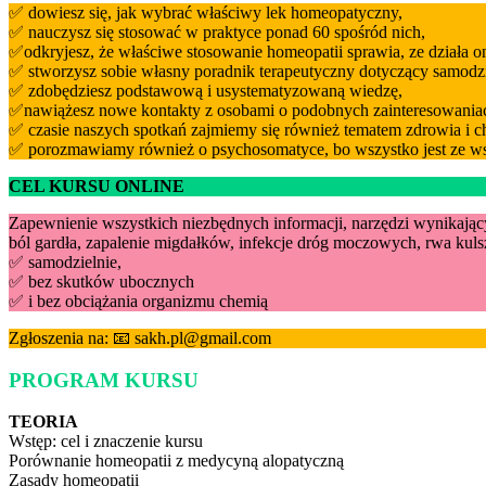
✅ dowiesz się, jak wybrać właściwy lek homeopatyczny,
✅ nauczysz się stosować w praktyce ponad 60 spośród nich,
✅odkryjesz, że właściwe stosowanie homeopatii sprawia, ze działa 
✅ stworzysz sobie własny poradnik terapeutyczny dotyczący samodz
✅ zdobędziesz podstawową i usystematyzowaną wiedzę,
✅nawiążesz nowe kontakty z osobami o podobnych zainteresowania
✅ czasie naszych spotkań zajmiemy się również tematem zdrowia i ch
✅ porozmawiamy również o psychosomatyce, bo wszystko jest ze wsz
CEL KURSU
ONLINE
Zapewnienie wszystkich niezbędnych informacji, narzędzi wynikający
ból gardła, zapalenie migdałków, infekcje dróg moczowych, rwa kulszo
✅ samodzielnie,
✅ bez skutków ubocznych
✅ i bez obciążania organizmu chemią
Zgłoszenia na: 📧 sakh.pl@gmail.com
PROGRAM KURSU
TEORIA
Wstęp: cel i znaczenie kursu
Porównanie homeopatii z medycyną alopatyczną
Zasady homeopatii