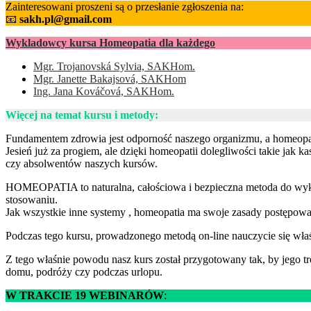
Zainteresowani proszeni są o przesłanie zgłoszenia na:
📧
sakh.pl@gmail.com
Wykladowcy kursa Homeopatia dla każdego
Mgr. Trojanovská Sylvia, SAKHom.
Mgr. Janette Bakajsová, SAKHom
Ing. Jana Kováčová, SAKHom.
Więcej na temat kursu i metody:
Fundamentem zdrowia jest odporność naszego organizmu, a homeopat
Jesień już za progiem, ale dzięki homeopatii dolegliwości takie jak
czy absolwentów naszych kursów.
HOMEOPATIA to naturalna, całościowa i bezpieczna metoda do wyko
stosowaniu.
Jak wszystkie inne systemy , homeopatia ma swoje zasady postępowan
Podczas tego kursu, prowadzonego metodą on-line nauczycie się wła
Z tego właśnie powodu nasz kurs został przygotowany tak, by jego 
domu, podróży czy podczas urlopu.
W TRAKCIE 19 WEBINARÓW
: