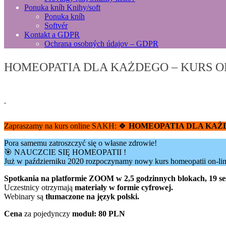
Ponuka kníh
Knihy/soft
Ponuka kníh
Softvér
Kontakt
a GDPR
Ochrana osobných údajov – GDPR
HOMEOPATIA DLA KAŻDEGO – KURS O
Zapraszamy na kurs online SAKH: 🍀
HOMEOPATIA DLA KAŻ
Pora samemu zatroszczyć się o własne zdrowie!
🎯 NAUCZCIE SIĘ HOMEOPATII !
Już w październiku 2020 rozpoczynamy nowy kurs homeopatii on-line
Spotkania na platformie ZOOM w 2,5 godzinnych blokach, 19 ses
Uczestnicy otrzymają
materiały w formie cyfrowej.
Webinary są
tłumaczone na język polski.
Cena
za pojedynczy
moduł: 80 PLN