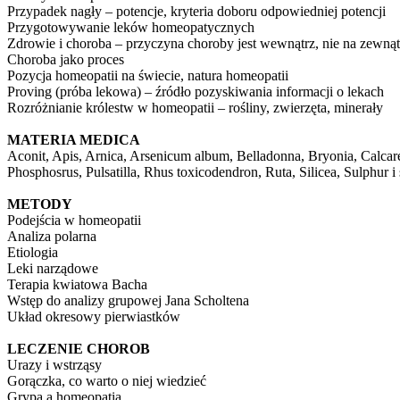
Przypadek nagły – potencje, kryteria doboru odpowiedniej potencji
Przygotowywanie leków homeopatycznych
Zdrowie i choroba – przyczyna choroby jest wewnątrz, nie na zewnąt
Choroba jako proces
Pozycja homeopatii na świecie, natura homeopatii
Proving (próba lekowa) – źródło pozyskiwania informacji o lekach
Rozróżnianie królestw w homeopatii – rośliny, zwierzęta, minerały
MATERIA MEDICA
Aconit, Apis, Arnica, Arsenicum album, Belladonna, Bryonia, Calcar
Phosphosrus, Pulsatilla, Rhus toxicodendron, Ruta, Silicea, Sulphur i
METODY
Podejścia w homeopatii
Analiza polarna
Etiologia
Leki narządowe
Terapia kwiatowa Bacha
Wstęp do analizy grupowej Jana Scholtena
Układ okresowy pierwiastków
LECZENIE CHOROB
Urazy i wstrząsy
Gorączka, co warto o niej wiedzieć
Grypa a homeopatia