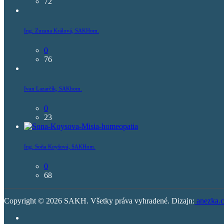
72
Ing. Zuzana Králová, SAKHom.
0
76
Ivan Lazarčík, SAKhom.
0
23
Ing. Soňa Koyšová, SAKHom.
0
68
Copyright © 2026 SAKH. Všetky práva vyhradené. Dizajn:
anezka.