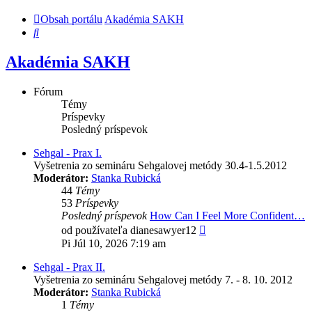
Obsah portálu
Akadémia SAKH
Hľadať
Akadémia SAKH
Fórum
Témy
Príspevky
Posledný príspevok
Sehgal - Prax I.
Vyšetrenia zo semináru Sehgalovej metódy 30.4-1.5.2012
Moderátor:
Stanka Rubická
44
Témy
53
Príspevky
Posledný príspevok
How Can I Feel More Confident…
Zobraziť
od používateľa
dianesawyer12
posledný
Pi Júl 10, 2026 7:19 am
príspevok
Sehgal - Prax II.
Vyšetrenia zo semináru Sehgalovej metódy 7. - 8. 10. 2012
Moderátor:
Stanka Rubická
1
Témy