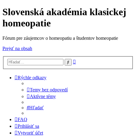
Slovenská akadémia klasickej
homeopatie
Fórum pre záujemcov o homeopatiu a študentov homeopatie
Prejsť na obsah
Rozšírené
Hľadať
vyhľadávanie
Rýchle odkazy
Temy bez odpovedí
Aktívne témy
Hľadať
FAQ
Prihlásiť sa
Vytvoriť účet