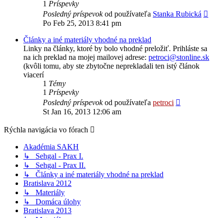
1
Príspevky
Zob
Posledný príspevok
od používateľa
Stanka Rubická
po
Po Feb 25, 2013 8:41 pm
prí
Články a iné materiály vhodné na preklad
Linky na články, ktoré by bolo vhodné preložiť. Prihláste sa
na ich preklad na mojej mailovej adrese:
petroci@stonline.sk
(kvôli tomu, aby ste zbytočne neprekladali ten istý článok
viacerí
1
Témy
1
Príspevky
Zobraziť
Posledný príspevok
od používateľa
petroci
posledný
St Jan 16, 2013 12:06 am
príspevok
Rýchla navigácia vo fórach
Akadémia SAKH
↳ Sehgal - Prax I.
↳ Sehgal - Prax II.
↳ Články a iné materiály vhodné na preklad
Bratislava 2012
↳ Materiály
↳ Domáca úlohy
Bratislava 2013