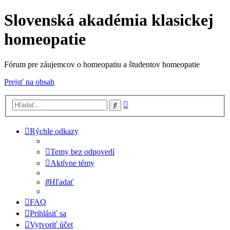
Slovenská akadémia klasickej
homeopatie
Fórum pre záujemcov o homeopatiu a študentov homeopatie
Prejsť na obsah
Rozšírené
Hľadať
vyhľadávanie
Rýchle odkazy
Temy bez odpovedí
Aktívne témy
Hľadať
FAQ
Prihlásiť sa
Vytvoriť účet