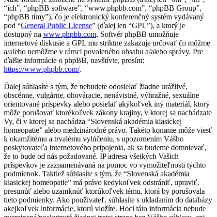
“ich”, “phpBB software”, “www.phpbb.com”, “phpBB Group”,
“phpBB tímy”), čo je elektronický konferenčný systém vydávaný
pod “
General Public License
” (ďalej len “GPL”), a ktorý je
dostupný na
www.phpbb.com
. Softvér phpBB umožňuje
internetové diskusie a GPL mu striktne zakazuje určovať čo môžme
a/alebo nemôžme v rámci povoleného obsahu a/alebo správy. Pre
ďalšie informácie o phpBB, navštívte, prosím:
https://www.phpbb.com/
.
Ďalej súhlasíte s tým, že nebudete odosielať žiadne urážlivé,
obscénne, vulgárne, ohováracie, nenávistné, výhražné, sexuálne
orientované príspevky alebo posielať akýkoľvek iný materiál, ktorý
môže porušovať ktorékoľvek zákony krajiny, v ktorej sa nachádzate
Vy, či v ktorej sa nachádza “Slovenská akadémia klasickej
homeopatie” alebo medzinárodné právo. Takéto konanie môže viesť
k okamžitému a trvalému vylúčeniu, s upozornením Vášho
poskytovateľa internetového pripojenia, ak sa budeme domnievať,
že to bude od nás požadované. IP adresa všetkých Vašich
príspevkov je zaznamenávaná na pomoc vo vymožiteľnosti týchto
podmienok. Taktiež súhlasíte s tým, že “Slovenská akadémia
klasickej homeopatie” má právo kedykoľvek odstrániť, upraviť,
presunúť alebo uzamknúť ktorúkoľvek tému, ktorá by porušovala
tieto podmienky. Ako používateľ, súhlasíte s ukladaním do databázy
akejkoľvek informácie, ktorú vložíte. Hoci táto informácia nebude