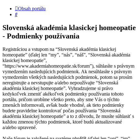
Obsah portálu
Hľadať
Slovenská akadémia klasickej homeopatie
- Podmienky používania
Registráciou a vstupom na “Slovenská akadémia klasickej
homeopatie” (ďalej len “my”, “nás”, “náš”, “Slovenská akadémia
klasickej homeopatie”,
“https://www.akademiahomeopatie.sk/forum”), súhlasíte s právnym
vymedzením nasledujúcich podmienok. Ak nesúhlasíte s právnym
vymedzením všetkých nasledujúcich podmienok, potom sa prosím
neregistrujte a nevstupujte a/alebo nepoužívajte “Slovenská
akadémia klasickej homeopatie”. Vyhradzujeme si právo
kedykoľvek zmeniť akékoľvek podmienky používania tohoto
portálu, pričom urobíme všetko preto, aby sme Vás o týchto
zmenách informovali, avšak bude vhodné, ak tieto podmienky
budete pravidelne kontrolovať počas používania “Slovenská
akadémia klasickej homeopatie” a to z dôvodu, že musíte súhlasiť s
každou zmenou týchto podmienok, ktoré budú aktualizované
a/alebo upravené.
Naše fórum je založené na systéme phpBB (ďalej len “oni”, “im”,