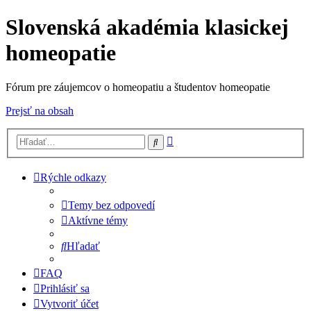
Slovenská akadémia klasickej
homeopatie
Fórum pre záujemcov o homeopatiu a študentov homeopatie
Prejsť na obsah
Rozšírené
Hľadať
vyhľadávanie
Rýchle odkazy
Temy bez odpovedí
Aktívne témy
Hľadať
FAQ
Prihlásiť sa
Vytvoriť účet