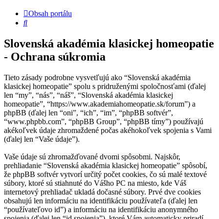
Obsah portálu
Hľadať
Slovenská akadémia klasickej homeopatie
- Ochrana súkromia
Tieto zásady podrobne vysvetľujú ako “Slovenská akadémia
klasickej homeopatie” spolu s pridruženými spoločnosťami (ďalej
len “my”, “nás”, “náš”, “Slovenská akadémia klasickej
homeopatie”, “https://www.akademiahomeopatie.sk/forum”) a
phpBB (ďalej len “oni”, “ich”, “im”, “phpBB softvér”,
“www.phpbb.com”, “phpBB Group”, “phpBB tímy”) používajú
akékoľvek údaje zhromaždené počas akéhokoľvek spojenia s Vami
(ďalej len “Vaše údaje”).
Vaše údaje sú zhromažďované dvomi spôsobmi. Najskôr,
prehliadanie “Slovenská akadémia klasickej homeopatie” spôsobí,
že phpBB softvér vytvorí určitý počet cookies, čo sú malé textové
súbory, ktoré sú stiahnuté do Vášho PC na miesto, kde Váš
internetový prehliadač ukladá dočasné súbory. Prvé dve cookies
obsahujú len informáciu na identifikáciu používateľa (ďalej len
“používateľovo id”) a informáciu na identifikáciu anonymného
spojenia (ďalej len “id spojenia”), ktoré Vám automaticky priradí