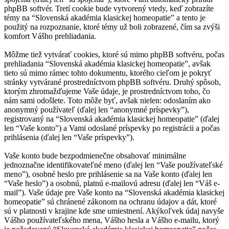
phpBB softvér. Tretí cookie bude vytvorený vtedy, keď zobrazíte
témy na “Slovenská akadémia klasickej homeopatie” a tento je
použitý na rozpoznanie, ktoré témy už boli zobrazené, čím sa zvýši
komfort Vášho prehliadania.
Môžme tiež vytvárať cookies, ktoré sú mimo phpBB softvéru, počas
prehliadania “Slovenská akadémia klasickej homeopatie”, avšak
tieto sú mimo rámec tohto dokumentu, ktorého cieľom je pokryť
stránky vytvárané prostredníctvom phpBB softvéru. Druhý spôsob,
ktorým zhromažďujeme Vaše údaje, je prostredníctvom toho, čo
nám sami odošlete. Toto môže byť, avšak nielen: odoslaním ako
anonymný používateľ (ďalej len “anonymné príspevky”),
registrovaný na “Slovenská akadémia klasickej homeopatie” (ďalej
len “Vaše konto”) a Vami odoslané príspevky po registrácii a počas
prihlásenia (ďalej len “Vaše príspevky”).
Vaše konto bude bezpodmienečne obsahovať minimálne
jednoznačne identifikovateľné meno (ďalej len “Vaše používateľské
meno”), osobné heslo pre prihlásenie sa na Vaše konto (ďalej len
“Vaše heslo”) a osobnú, platnú e-mailovú adresu (ďalej len “Váš e-
mail”). Vaše údaje pre Vaše konto na “Slovenská akadémia klasickej
homeopatie” sú chránené zákonom na ochranu údajov a dát, ktoré
sú v platnosti v krajine kde sme umiestnení. Akýkoľvek údaj navyše
Vášho používateľského mena, Vášho hesla a Vášho e-mailu, ktorý