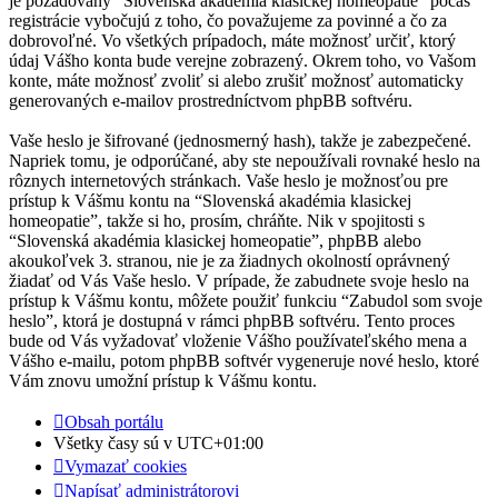
je požadovaný “Slovenská akadémia klasickej homeopatie” počas
registrácie vybočujú z toho, čo považujeme za povinné a čo za
dobrovoľné. Vo všetkých prípadoch, máte možnosť určiť, ktorý
údaj Vášho konta bude verejne zobrazený. Okrem toho, vo Vašom
konte, máte možnosť zvoliť si alebo zrušiť možnosť automaticky
generovaných e-mailov prostredníctvom phpBB softvéru.
Vaše heslo je šifrované (jednosmerný hash), takže je zabezpečené.
Napriek tomu, je odporúčané, aby ste nepoužívali rovnaké heslo na
rôznych internetových stránkach. Vaše heslo je možnosťou pre
prístup k Vášmu kontu na “Slovenská akadémia klasickej
homeopatie”, takže si ho, prosím, chráňte. Nik v spojitosti s
“Slovenská akadémia klasickej homeopatie”, phpBB alebo
akoukoľvek 3. stranou, nie je za žiadnych okolností oprávnený
žiadať od Vás Vaše heslo. V prípade, že zabudnete svoje heslo na
prístup k Vášmu kontu, môžete použiť funkciu “Zabudol som svoje
heslo”, ktorá je dostupná v rámci phpBB softvéru. Tento proces
bude od Vás vyžadovať vloženie Vášho používateľského mena a
Vášho e-mailu, potom phpBB softvér vygeneruje nové heslo, ktoré
Vám znovu umožní prístup k Vášmu kontu.
Obsah portálu
Všetky časy sú v
UTC+01:00
Vymazať cookies
Napísať administrátorovi