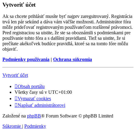
Vytvoriť účet
Ak sa chcete prihlásiť musíte byť najprv zaregsitrovaný. Registrácia
trvá len pár sekúnd a dáva vám väčšie možnosti. Administrátor fóra
môže prideľovať registrovaným používateľom rozšírené právomoci.
Pred registraciou sa uistite, že ste sa oboznámili s podmienkami pre
používanie tohto fóra a s dalšími pravidlami. Tiež sa uistite, že si
prečítate akékoľvek budúce pravidlá, ktoré sa na tomto fóre môžu
objaviť.
Podmienky používania
|
Ochrana súkromia
Vytvoriť účet
Obsah portálu
Všetky časy sú v
UTC+01:00
Vymazať cookies
Napísať administrátorovi
Založené na
phpBB
® Forum Software © phpBB Limited
Súkromie
|
Podmienky