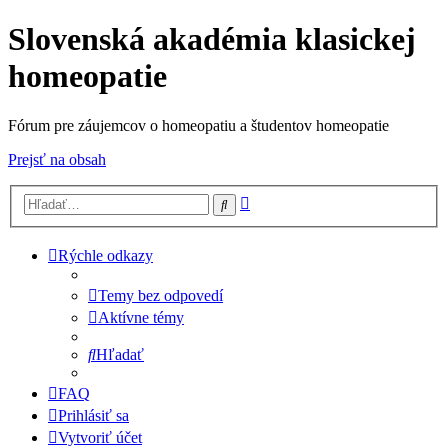
Slovenská akadémia klasickej
homeopatie
Fórum pre záujemcov o homeopatiu a študentov homeopatie
Prejsť na obsah
Rozšírené
Hľadať
vyhľadávanie
Rýchle odkazy
Temy bez odpovedí
Aktívne témy
Hľadať
FAQ
Prihlásiť sa
Vytvoriť účet