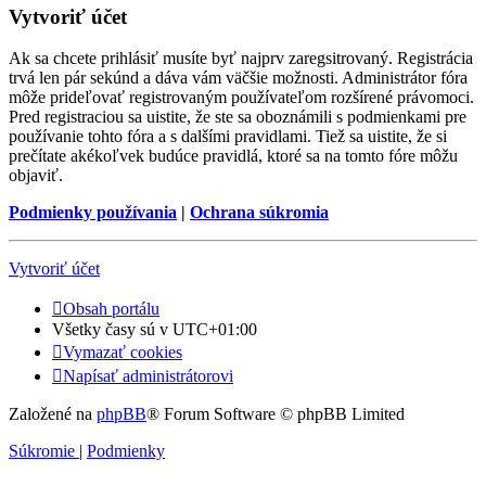
Vytvoriť účet
Ak sa chcete prihlásiť musíte byť najprv zaregsitrovaný. Registrácia
trvá len pár sekúnd a dáva vám väčšie možnosti. Administrátor fóra
môže prideľovať registrovaným používateľom rozšírené právomoci.
Pred registraciou sa uistite, že ste sa oboznámili s podmienkami pre
používanie tohto fóra a s dalšími pravidlami. Tiež sa uistite, že si
prečítate akékoľvek budúce pravidlá, ktoré sa na tomto fóre môžu
objaviť.
Podmienky používania
|
Ochrana súkromia
Vytvoriť účet
Obsah portálu
Všetky časy sú v
UTC+01:00
Vymazať cookies
Napísať administrátorovi
Založené na
phpBB
® Forum Software © phpBB Limited
Súkromie
|
Podmienky