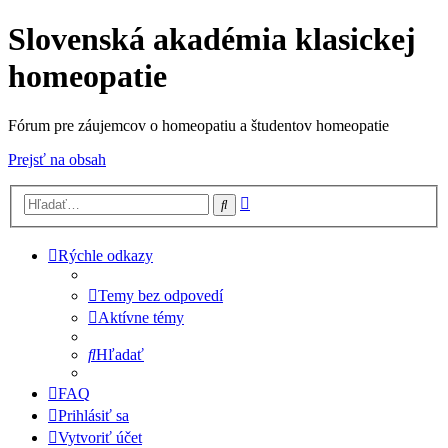
Slovenská akadémia klasickej
homeopatie
Fórum pre záujemcov o homeopatiu a študentov homeopatie
Prejsť na obsah
Rozšírené
Hľadať
vyhľadávanie
Rýchle odkazy
Temy bez odpovedí
Aktívne témy
Hľadať
FAQ
Prihlásiť sa
Vytvoriť účet