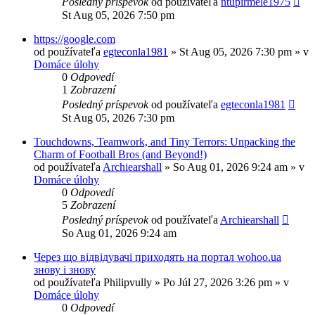
Posledný príspevok
od používateľa
ntupirmele1975
St Aug 05, 2026 7:50 pm
https://google.com
od používateľa
egteconla1981
»
St Aug 05, 2026 7:30 pm
» v
Domáce úlohy
0
Odpovedí
1
Zobrazení
Posledný príspevok
od používateľa
egteconla1981
St Aug 05, 2026 7:30 pm
Touchdowns, Teamwork, and Tiny Terrors: Unpacking the
Charm of Football Bros (and Beyond!)
od používateľa
Archiearshall
»
So Aug 01, 2026 9:24 am
» v
Domáce úlohy
0
Odpovedí
5
Zobrazení
Posledný príspevok
od používateľa
Archiearshall
So Aug 01, 2026 9:24 am
Через що відвідувачі приходять на портал wohoo.ua
знову і знову
od používateľa
Philipvully
»
Po Júl 27, 2026 3:26 pm
» v
Domáce úlohy
0
Odpovedí