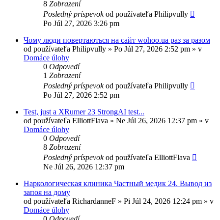
8
Zobrazení
Posledný príspevok
od používateľa
Philipvully
Po Júl 27, 2026 3:26 pm
Чому люди повертаються на сайт wohoo.ua раз за разом
od používateľa
Philipvully
»
Po Júl 27, 2026 2:52 pm
» v
Domáce úlohy
0
Odpovedí
1
Zobrazení
Posledný príspevok
od používateľa
Philipvully
Po Júl 27, 2026 2:52 pm
Test, just a XRumer 23 StrongAI test...
od používateľa
ElliottFlava
»
Ne Júl 26, 2026 12:37 pm
» v
Domáce úlohy
0
Odpovedí
8
Zobrazení
Posledný príspevok
od používateľa
ElliottFlava
Ne Júl 26, 2026 12:37 pm
Наркологическая клиника Частный медик 24. Вывод из
запоя на дому
od používateľa
RichardanneF
»
Pi Júl 24, 2026 12:24 pm
» v
Domáce úlohy
0
Odpovedí