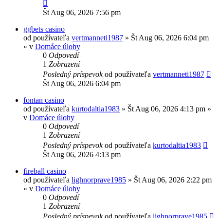
Št Aug 06, 2026 7:56 pm
ggbets casino
od používateľa
vertmanneti1987
»
Št Aug 06, 2026 6:04 pm
» v
Domáce úlohy
0
Odpovedí
1
Zobrazení
Posledný príspevok
od používateľa
vertmanneti1987
Št Aug 06, 2026 6:04 pm
fontan casino
od používateľa
kurtodaltia1983
»
Št Aug 06, 2026 4:13 pm
»
v
Domáce úlohy
0
Odpovedí
1
Zobrazení
Posledný príspevok
od používateľa
kurtodaltia1983
Št Aug 06, 2026 4:13 pm
fireball casino
od používateľa
lighnorprave1985
»
Št Aug 06, 2026 2:22 pm
» v
Domáce úlohy
0
Odpovedí
1
Zobrazení
Posledný príspevok
od používateľa
lighnorprave1985