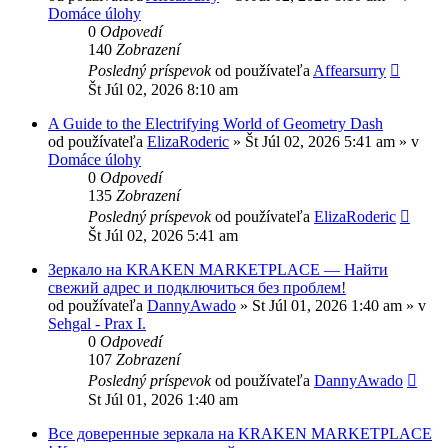
Domáce úlohy
0
Odpovedí
140
Zobrazení
Posledný príspevok
od používateľa
Affearsurry
Št Júl 02, 2026 8:10 am
A Guide to the Electrifying World of Geometry Dash
od používateľa
ElizaRoderic
»
Št Júl 02, 2026 5:41 am
» v
Domáce úlohy
0
Odpovedí
135
Zobrazení
Posledný príspevok
od používateľa
ElizaRoderic
Št Júl 02, 2026 5:41 am
Зеркало на KRAKEN MARKETPLACE — Найти
свежий адрес и подключиться без проблем!
od používateľa
DannyAwado
»
St Júl 01, 2026 1:40 am
» v
Sehgal - Prax I.
0
Odpovedí
107
Zobrazení
Posledný príspevok
od používateľa
DannyAwado
St Júl 01, 2026 1:40 am
Все доверенные зеркала на KRAKEN MARKETPLACE