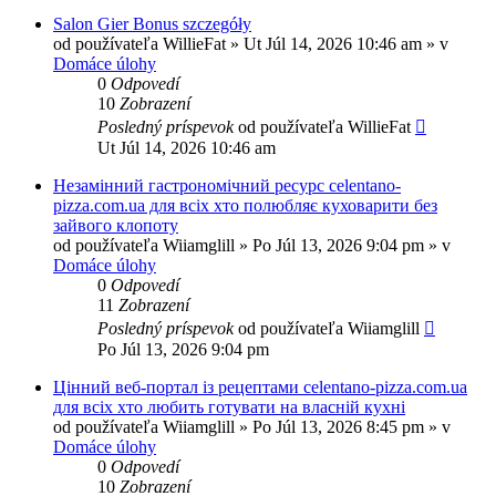
Salon Gier Bonus szczegóły
od používateľa
WillieFat
»
Ut Júl 14, 2026 10:46 am
» v
Domáce úlohy
0
Odpovedí
10
Zobrazení
Posledný príspevok
od používateľa
WillieFat
Ut Júl 14, 2026 10:46 am
Незамінний гастрономічний ресурс celentano-
pizza.com.ua для всіх хто полюбляє куховарити без
зайвого клопоту
od používateľa
Wiiamglill
»
Po Júl 13, 2026 9:04 pm
» v
Domáce úlohy
0
Odpovedí
11
Zobrazení
Posledný príspevok
od používateľa
Wiiamglill
Po Júl 13, 2026 9:04 pm
Цінний веб-портал із рецептами celentano-pizza.com.ua
для всіх хто любить готувати на власній кухні
od používateľa
Wiiamglill
»
Po Júl 13, 2026 8:45 pm
» v
Domáce úlohy
0
Odpovedí
10
Zobrazení