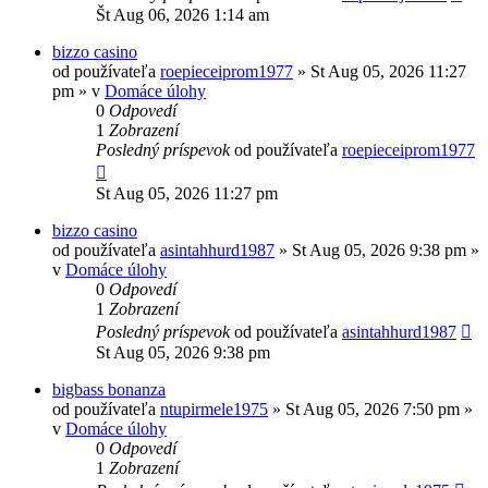
Št Aug 06, 2026 1:14 am
bizzo casino
od používateľa
roepieceiprom1977
»
St Aug 05, 2026 11:27
pm
» v
Domáce úlohy
0
Odpovedí
1
Zobrazení
Posledný príspevok
od používateľa
roepieceiprom1977
St Aug 05, 2026 11:27 pm
bizzo casino
od používateľa
asintahhurd1987
»
St Aug 05, 2026 9:38 pm
»
v
Domáce úlohy
0
Odpovedí
1
Zobrazení
Posledný príspevok
od používateľa
asintahhurd1987
St Aug 05, 2026 9:38 pm
bigbass bonanza
od používateľa
ntupirmele1975
»
St Aug 05, 2026 7:50 pm
»
v
Domáce úlohy
0
Odpovedí
1
Zobrazení