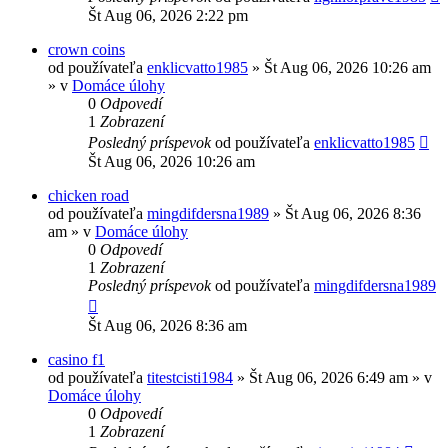
Št Aug 06, 2026 2:22 pm
crown coins
od používateľa
enklicvatto1985
»
Št Aug 06, 2026 10:26 am
» v
Domáce úlohy
0
Odpovedí
1
Zobrazení
Posledný príspevok
od používateľa
enklicvatto1985
Št Aug 06, 2026 10:26 am
chicken road
od používateľa
mingdifdersna1989
»
Št Aug 06, 2026 8:36
am
» v
Domáce úlohy
0
Odpovedí
1
Zobrazení
Posledný príspevok
od používateľa
mingdifdersna1989
Št Aug 06, 2026 8:36 am
casino f1
od používateľa
titestcisti1984
»
Št Aug 06, 2026 6:49 am
» v
Domáce úlohy
0
Odpovedí
1
Zobrazení