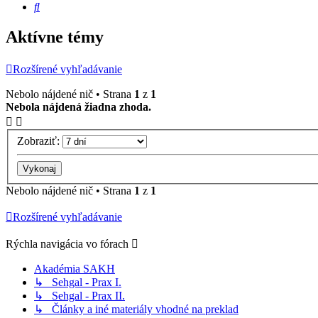
Hľadať
Aktívne témy
Rozšírené vyhľadávanie
Nebolo nájdené nič • Strana
1
z
1
Nebola nájdená žiadna zhoda.
Zobraziť:
Nebolo nájdené nič • Strana
1
z
1
Rozšírené vyhľadávanie
Rýchla navigácia vo fórach
Akadémia SAKH
↳ Sehgal - Prax I.
↳ Sehgal - Prax II.
↳ Články a iné materiály vhodné na preklad