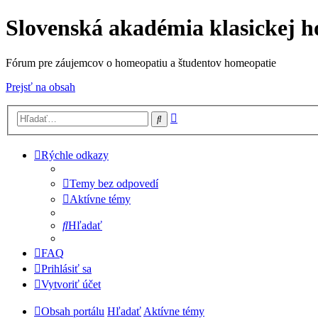
Slovenská akadémia klasickej 
Fórum pre záujemcov o homeopatiu a študentov homeopatie
Prejsť na obsah
Rozšírené
Hľadať
vyhľadávanie
Rýchle odkazy
Temy bez odpovedí
Aktívne témy
Hľadať
FAQ
Prihlásiť sa
Vytvoriť účet
Obsah portálu
Hľadať
Aktívne témy