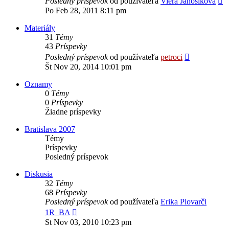
Posledný príspevok
od používateľa
Viera Janosikova
p
Po Feb 28, 2011 8:11 pm
p
Materiály
31
Témy
43
Príspevky
Zobraziť
Posledný príspevok
od používateľa
petroci
posledný
Št Nov 20, 2014 10:01 pm
príspevok
Oznamy
0
Témy
0
Príspevky
Žiadne príspevky
Bratislava 2007
Témy
Príspevky
Posledný príspevok
Diskusia
32
Témy
68
Príspevky
Posledný príspevok
od používateľa
Erika Piovarči
Zobraziť
1R_BA
posledný
St Nov 03, 2010 10:23 pm
príspevok