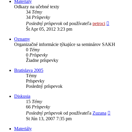
Materiály
Odkazy na učebné texty
34
Témy
34
Príspevky
Zobraziť
Posledný príspevok
od používateľa
petroci
posledný
Št Apr 05, 2012 3:23 pm
príspevok
Oznamy
Organizačné informácie týkajúce sa seminárov SAKH
0
Témy
0
Príspevky
Žiadne príspevky
Bratislava 2005
Témy
Príspevky
Posledný príspevok
Diskusia
15
Témy
66
Príspevky
Zobraziť
Posledný príspevok
od používateľa
Zuzana
posledný
St Jún 13, 2007 7:35 pm
príspevok
Materiály