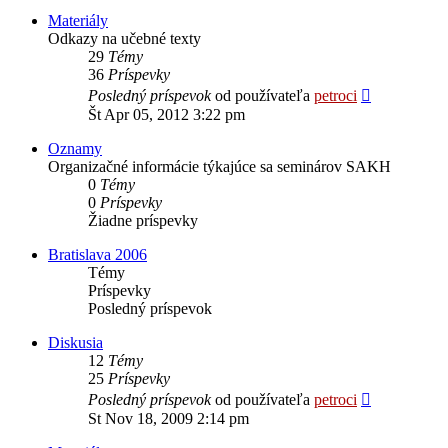
Materiály
Odkazy na učebné texty
29
Témy
36
Príspevky
Zobraziť
Posledný príspevok
od používateľa
petroci
posledný
Št Apr 05, 2012 3:22 pm
príspevok
Oznamy
Organizačné informácie týkajúce sa seminárov SAKH
0
Témy
0
Príspevky
Žiadne príspevky
Bratislava 2006
Témy
Príspevky
Posledný príspevok
Diskusia
12
Témy
25
Príspevky
Zobraziť
Posledný príspevok
od používateľa
petroci
posledný
St Nov 18, 2009 2:14 pm
príspevok