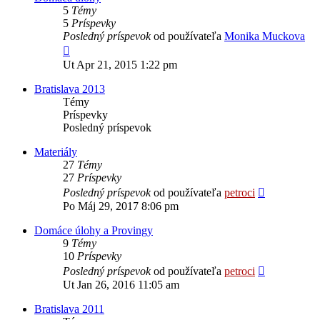
5
Témy
5
Príspevky
Posledný príspevok
od používateľa
Monika Muckova
Zobraziť
posledný
Ut Apr 21, 2015 1:22 pm
príspevok
Bratislava 2013
Témy
Príspevky
Posledný príspevok
Materiály
27
Témy
27
Príspevky
Zobraziť
Posledný príspevok
od používateľa
petroci
posledný
Po Máj 29, 2017 8:06 pm
príspevok
Domáce úlohy a Provingy
9
Témy
10
Príspevky
Zobraziť
Posledný príspevok
od používateľa
petroci
posledný
Ut Jan 26, 2016 11:05 am
príspevok
Bratislava 2011