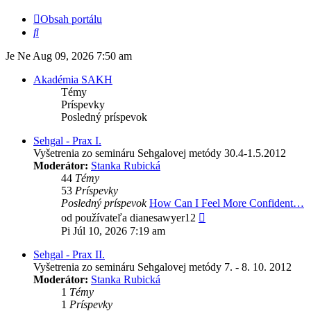
Obsah portálu
Hľadať
Je Ne Aug 09, 2026 7:50 am
Akadémia SAKH
Témy
Príspevky
Posledný príspevok
Sehgal - Prax I.
Vyšetrenia zo semináru Sehgalovej metódy 30.4-1.5.2012
Moderátor:
Stanka Rubická
44
Témy
53
Príspevky
Posledný príspevok
How Can I Feel More Confident…
Zobraziť
od používateľa
dianesawyer12
posledný
Pi Júl 10, 2026 7:19 am
príspevok
Sehgal - Prax II.
Vyšetrenia zo semináru Sehgalovej metódy 7. - 8. 10. 2012
Moderátor:
Stanka Rubická
1
Témy
1
Príspevky