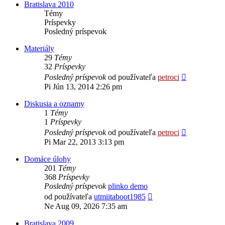
Bratislava 2010
Témy
Príspevky
Posledný príspevok
Materiály
29
Témy
32
Príspevky
Zobraziť
Posledný príspevok
od používateľa
petroci
posledný
Pi Jún 13, 2014 2:26 pm
príspevok
Diskusia a oznamy
1
Témy
1
Príspevky
Zobraziť
Posledný príspevok
od používateľa
petroci
posledný
Pi Mar 22, 2013 3:13 pm
príspevok
Domáce úlohy
201
Témy
368
Príspevky
Posledný príspevok
plinko demo
Zobraziť
od používateľa
utmiitaboot1985
posledný
Ne Aug 09, 2026 7:35 am
príspevok
Bratislava 2009