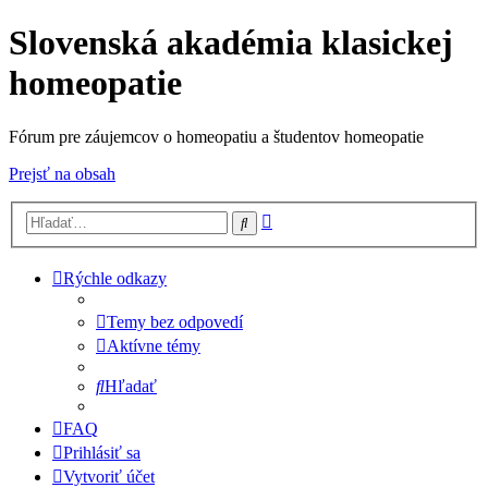
Slovenská akadémia klasickej
homeopatie
Fórum pre záujemcov o homeopatiu a študentov homeopatie
Prejsť na obsah
Rozšírené
Hľadať
vyhľadávanie
Rýchle odkazy
Temy bez odpovedí
Aktívne témy
Hľadať
FAQ
Prihlásiť sa
Vytvoriť účet