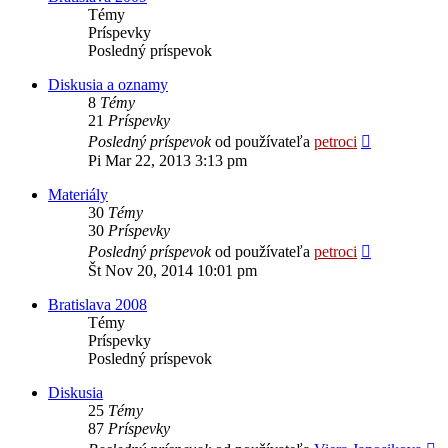
Témy
Príspevky
Posledný príspevok
Diskusia a oznamy
8
Témy
21
Príspevky
Zobraziť
Posledný príspevok
od používateľa
petroci
posledný
Pi Mar 22, 2013 3:13 pm
príspevok
Materiály
30
Témy
30
Príspevky
Zobraziť
Posledný príspevok
od používateľa
petroci
posledný
Št Nov 20, 2014 10:01 pm
príspevok
Bratislava 2008
Témy
Príspevky
Posledný príspevok
Diskusia
25
Témy
87
Príspevky
Z