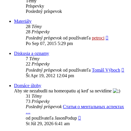
Témy
Príspevky
Posledný príspevok
Materiály
28
Témy
28
Príspevky
Zobraziť
Posledný príspevok
od používateľa
petroci
posledný
Po Sep 07, 2015 5:29 pm
príspevok
Diskusia a oznamy
7
Témy
22
Príspevky
Zob
Posledný príspevok
od používateľa
Tomáš Výboch
pos
Št Apr 19, 2012 12:04 pm
prí
Domáce úlohy
Aby ste nezabudli na homeopatiu aj keď sa nevidíme
31
Témy
73
Príspevky
Posledný príspevok
Статья о ментальных аспектах
…
Zobraziť
od používateľa
JasonPodup
posledný
St Júl 29, 2026 6:41 am
príspevok