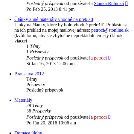
Zob
Posledný príspevok
od používateľa
Stanka Rubická
po
Po Feb 25, 2013 8:41 pm
prí
Články a iné materiály vhodné na preklad
Linky na články, ktoré by bolo vhodné preložiť. Prihláste sa
na ich preklad na mojej mailovej adrese:
petroci@stonline.sk
(kvôli tomu, aby ste zbytočne neprekladali ten istý článok
viacerí
1
Témy
1
Príspevky
Zobraziť
Posledný príspevok
od používateľa
petroci
posledný
St Jan 16, 2013 12:06 am
príspevok
Bratislava 2012
Témy
Príspevky
Posledný príspevok
Materiály
28
Témy
36
Príspevky
Zobraziť
Posledný príspevok
od používateľa
petroci
posledný
Po Jún 20, 2016 10:06 am
príspevok
Domáca úlohy