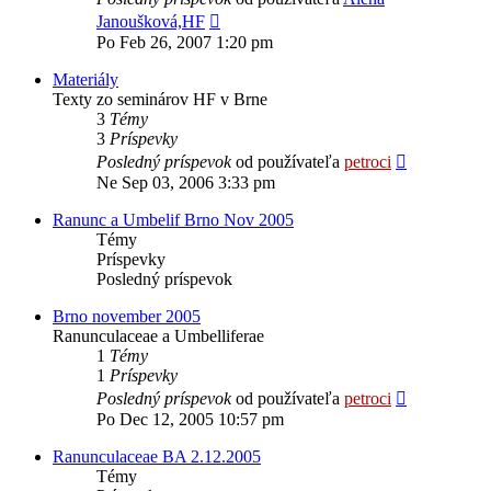
Zobraziť
Janoušková,HF
posledný
Po Feb 26, 2007 1:20 pm
príspevok
Materiály
Texty zo seminárov HF v Brne
3
Témy
3
Príspevky
Zobraziť
Posledný príspevok
od používateľa
petroci
posledný
Ne Sep 03, 2006 3:33 pm
príspevok
Ranunc a Umbelif Brno Nov 2005
Témy
Príspevky
Posledný príspevok
Brno november 2005
Ranunculaceae a Umbelliferae
1
Témy
1
Príspevky
Zobraziť
Posledný príspevok
od používateľa
petroci
posledný
Po Dec 12, 2005 10:57 pm
príspevok
Ranunculaceae BA 2.12.2005
Témy