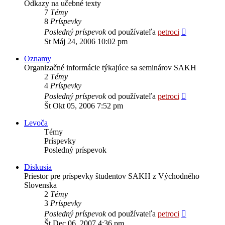
Odkazy na učebné texty
7
Témy
8
Príspevky
Zobraziť
Posledný príspevok
od používateľa
petroci
posledný
St Máj 24, 2006 10:02 pm
príspevok
Oznamy
Organizačné informácie týkajúce sa seminárov SAKH
2
Témy
4
Príspevky
Zobraziť
Posledný príspevok
od používateľa
petroci
posledný
Št Okt 05, 2006 7:52 pm
príspevok
Levoča
Témy
Príspevky
Posledný príspevok
Diskusia
Priestor pre príspevky študentov SAKH z Východného
Slovenska
2
Témy
3
Príspevky
Zobraziť
Posledný príspevok
od používateľa
petroci
posledný
Št Dec 06, 2007 4:36 pm