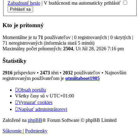
Zabudnuté heslo
|
V budúcnosti ma automaticky prihlásiť
Kto je prítomný
Momentálne je tu
71
používateľov | 0 registrovaných | 0 skrytých |
71 neregistrovaných (informácia stará 5 minút)
Maximálny počet prítomných:
2504
, Ut Júl 28, 2026 7:16 pm
Štatistiky
2916
príspevkov •
2473
tém •
2032
používateľov • Najnovším
registrovaným používateľom je
utmiitaboot1985
Obsah portálu
Všetky časy sú v
UTC+01:00
Vymazať cookies
Napísať administrátorovi
Založené na
phpBB
® Forum Software © phpBB Limited
Súkromie
|
Podmienky