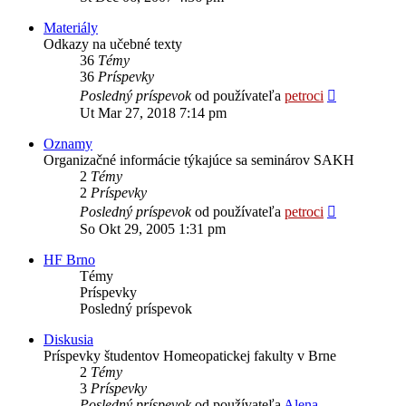
príspevok
Materiály
Odkazy na učebné texty
36
Témy
36
Príspevky
Zobraziť
Posledný príspevok
od používateľa
petroci
posledný
Ut Mar 27, 2018 7:14 pm
príspevok
Oznamy
Organizačné informácie týkajúce sa seminárov SAKH
2
Témy
2
Príspevky
Zobraziť
Posledný príspevok
od používateľa
petroci
posledný
So Okt 29, 2005 1:31 pm
príspevok
HF Brno
Témy
Príspevky
Posledný príspevok
Diskusia
Príspevky študentov Homeopatickej fakulty v Brne
2
Témy
3
Príspevky
Posledný príspevok
od používateľa
Alena