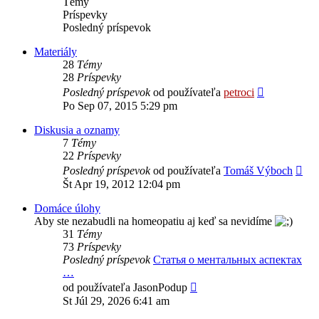
Témy
Príspevky
Posledný príspevok
Materiály
28
Témy
28
Príspevky
Zobraziť
Posledný príspevok
od používateľa
petroci
posledný
Po Sep 07, 2015 5:29 pm
príspevok
Diskusia a oznamy
7
Témy
22
Príspevky
Zob
Posledný príspevok
od používateľa
Tomáš Výboch
pos
Št Apr 19, 2012 12:04 pm
prí
Domáce úlohy
Aby ste nezabudli na homeopatiu aj keď sa nevidíme
31
Témy
73
Príspevky
Posledný príspevok
Статья о ментальных аспектах
…
Zobraziť
od používateľa
JasonPodup
posledný
St Júl 29, 2026 6:41 am
príspevok