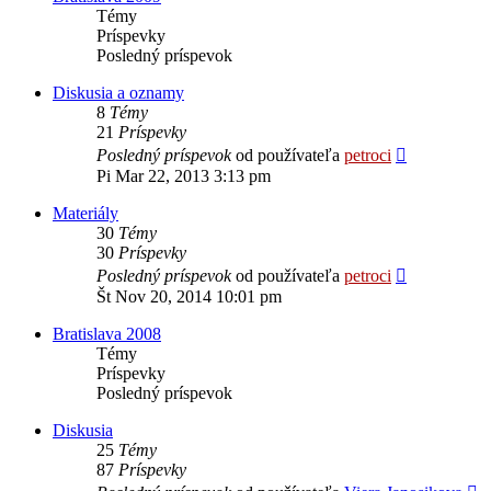
Témy
Príspevky
Posledný príspevok
Diskusia a oznamy
8
Témy
21
Príspevky
Zobraziť
Posledný príspevok
od používateľa
petroci
posledný
Pi Mar 22, 2013 3:13 pm
príspevok
Materiály
30
Témy
30
Príspevky
Zobraziť
Posledný príspevok
od používateľa
petroci
posledný
Št Nov 20, 2014 10:01 pm
príspevok
Bratislava 2008
Témy
Príspevky
Posledný príspevok
Diskusia
25
Témy
87
Príspevky
Z