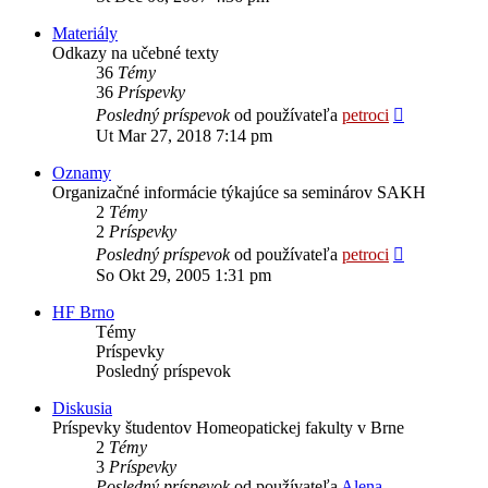
príspevok
Materiály
Odkazy na učebné texty
36
Témy
36
Príspevky
Zobraziť
Posledný príspevok
od používateľa
petroci
posledný
Ut Mar 27, 2018 7:14 pm
príspevok
Oznamy
Organizačné informácie týkajúce sa seminárov SAKH
2
Témy
2
Príspevky
Zobraziť
Posledný príspevok
od používateľa
petroci
posledný
So Okt 29, 2005 1:31 pm
príspevok
HF Brno
Témy
Príspevky
Posledný príspevok
Diskusia
Príspevky študentov Homeopatickej fakulty v Brne
2
Témy
3
Príspevky
Posledný príspevok
od používateľa
Alena