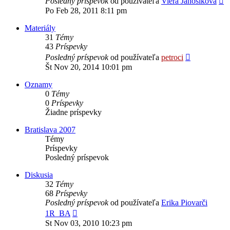
Posledný príspevok
od používateľa
Viera Janosikova
p
Po Feb 28, 2011 8:11 pm
p
Materiály
31
Témy
43
Príspevky
Zobraziť
Posledný príspevok
od používateľa
petroci
posledný
Št Nov 20, 2014 10:01 pm
príspevok
Oznamy
0
Témy
0
Príspevky
Žiadne príspevky
Bratislava 2007
Témy
Príspevky
Posledný príspevok
Diskusia
32
Témy
68
Príspevky
Posledný príspevok
od používateľa
Erika Piovarči
Zobraziť
1R_BA
posledný
St Nov 03, 2010 10:23 pm
príspevok