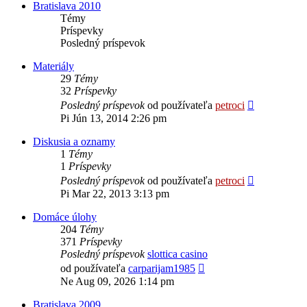
Bratislava 2010
Témy
Príspevky
Posledný príspevok
Materiály
29
Témy
32
Príspevky
Zobraziť
Posledný príspevok
od používateľa
petroci
posledný
Pi Jún 13, 2014 2:26 pm
príspevok
Diskusia a oznamy
1
Témy
1
Príspevky
Zobraziť
Posledný príspevok
od používateľa
petroci
posledný
Pi Mar 22, 2013 3:13 pm
príspevok
Domáce úlohy
204
Témy
371
Príspevky
Posledný príspevok
slottica casino
Zobraziť
od používateľa
carparijam1985
posledný
Ne Aug 09, 2026 1:14 pm
príspevok
Bratislava 2009