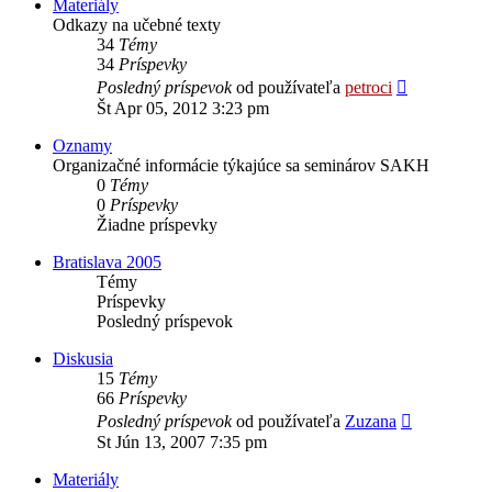
Materiály
Odkazy na učebné texty
34
Témy
34
Príspevky
Zobraziť
Posledný príspevok
od používateľa
petroci
posledný
Št Apr 05, 2012 3:23 pm
príspevok
Oznamy
Organizačné informácie týkajúce sa seminárov SAKH
0
Témy
0
Príspevky
Žiadne príspevky
Bratislava 2005
Témy
Príspevky
Posledný príspevok
Diskusia
15
Témy
66
Príspevky
Zobraziť
Posledný príspevok
od používateľa
Zuzana
posledný
St Jún 13, 2007 7:35 pm
príspevok
Materiály