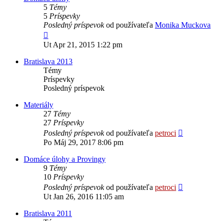
5
Témy
5
Príspevky
Posledný príspevok
od používateľa
Monika Muckova
Zobraziť
posledný
Ut Apr 21, 2015 1:22 pm
príspevok
Bratislava 2013
Témy
Príspevky
Posledný príspevok
Materiály
27
Témy
27
Príspevky
Zobraziť
Posledný príspevok
od používateľa
petroci
posledný
Po Máj 29, 2017 8:06 pm
príspevok
Domáce úlohy a Provingy
9
Témy
10
Príspevky
Zobraziť
Posledný príspevok
od používateľa
petroci
posledný
Ut Jan 26, 2016 11:05 am
príspevok
Bratislava 2011