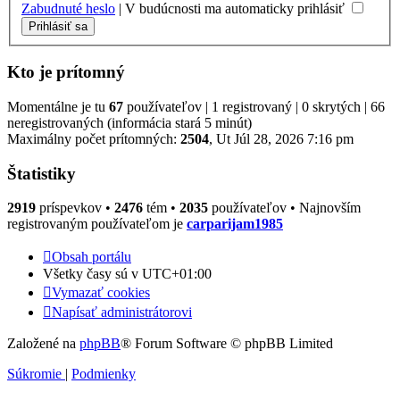
Zabudnuté heslo
|
V budúcnosti ma automaticky prihlásiť
Kto je prítomný
Momentálne je tu
67
používateľov | 1 registrovaný | 0 skrytých | 66
neregistrovaných (informácia stará 5 minút)
Maximálny počet prítomných:
2504
, Ut Júl 28, 2026 7:16 pm
Štatistiky
2919
príspevkov •
2476
tém •
2035
používateľov • Najnovším
registrovaným používateľom je
carparijam1985
Obsah portálu
Všetky časy sú v
UTC+01:00
Vymazať cookies
Napísať administrátorovi
Založené na
phpBB
® Forum Software © phpBB Limited
Súkromie
|
Podmienky