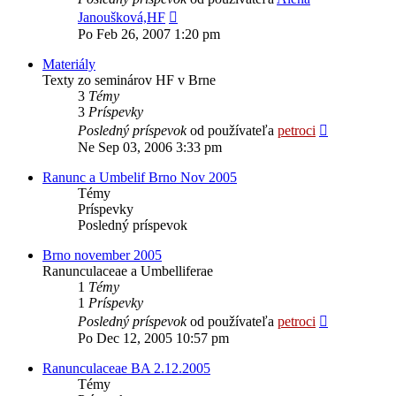
Zobraziť
Janoušková,HF
posledný
Po Feb 26, 2007 1:20 pm
príspevok
Materiály
Texty zo seminárov HF v Brne
3
Témy
3
Príspevky
Zobraziť
Posledný príspevok
od používateľa
petroci
posledný
Ne Sep 03, 2006 3:33 pm
príspevok
Ranunc a Umbelif Brno Nov 2005
Témy
Príspevky
Posledný príspevok
Brno november 2005
Ranunculaceae a Umbelliferae
1
Témy
1
Príspevky
Zobraziť
Posledný príspevok
od používateľa
petroci
posledný
Po Dec 12, 2005 10:57 pm
príspevok
Ranunculaceae BA 2.12.2005
Témy