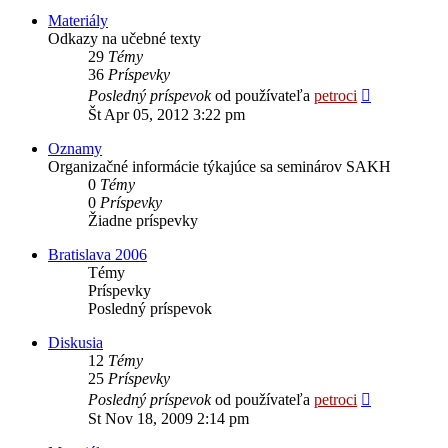
Materiály
Odkazy na učebné texty
29
Témy
36
Príspevky
Zobraziť
Posledný príspevok
od používateľa
petroci
posledný
Št Apr 05, 2012 3:22 pm
príspevok
Oznamy
Organizačné informácie týkajúce sa seminárov SAKH
0
Témy
0
Príspevky
Žiadne príspevky
Bratislava 2006
Témy
Príspevky
Posledný príspevok
Diskusia
12
Témy
25
Príspevky
Zobraziť
Posledný príspevok
od používateľa
petroci
posledný
St Nov 18, 2009 2:14 pm
príspevok