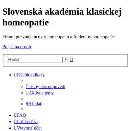
Slovenská akadémia klasickej
homeopatie
Fórum pre záujemcov o homeopatiu a študentov homeopatie
Prejsť na obsah
Rozšírené
Hľadať
vyhľadávanie
Rýchle odkazy
Temy bez odpovedí
Aktívne témy
Hľadať
FAQ
Prihlásiť sa
Vytvoriť účet