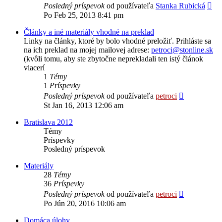
Zob
Posledný príspevok
od používateľa
Stanka Rubická
po
Po Feb 25, 2013 8:41 pm
prí
Články a iné materiály vhodné na preklad
Linky na články, ktoré by bolo vhodné preložiť. Prihláste sa
na ich preklad na mojej mailovej adrese:
petroci@stonline.sk
(kvôli tomu, aby ste zbytočne neprekladali ten istý článok
viacerí
1
Témy
1
Príspevky
Zobraziť
Posledný príspevok
od používateľa
petroci
posledný
St Jan 16, 2013 12:06 am
príspevok
Bratislava 2012
Témy
Príspevky
Posledný príspevok
Materiály
28
Témy
36
Príspevky
Zobraziť
Posledný príspevok
od používateľa
petroci
posledný
Po Jún 20, 2016 10:06 am
príspevok
Domáca úlohy