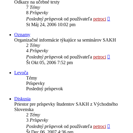
Odkazy na učebné texty
7
Témy
8
Príspevky
Zobraziť
Posledný príspevok
od používateľa
petroci
posledný
St Máj 24, 2006 10:02 pm
príspevok
Oznamy
Organizačné informácie týkajúce sa seminárov SAKH
2
Témy
4
Príspevky
Zobraziť
Posledný príspevok
od používateľa
petroci
posledný
Št Okt 05, 2006 7:52 pm
príspevok
Levoča
Témy
Príspevky
Posledný príspevok
Diskusia
Priestor pre príspevky študentov SAKH z Východného
Slovenska
2
Témy
3
Príspevky
Zobraziť
Posledný príspevok
od používateľa
petroci
posledný
Št Dec 06, 2007 4:36 pm