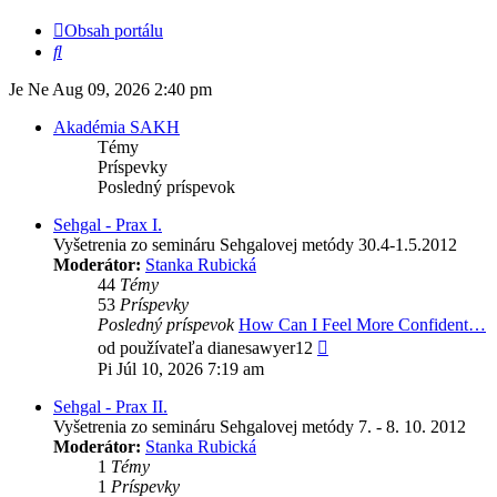
Obsah portálu
Hľadať
Je Ne Aug 09, 2026 2:40 pm
Akadémia SAKH
Témy
Príspevky
Posledný príspevok
Sehgal - Prax I.
Vyšetrenia zo semináru Sehgalovej metódy 30.4-1.5.2012
Moderátor:
Stanka Rubická
44
Témy
53
Príspevky
Posledný príspevok
How Can I Feel More Confident…
Zobraziť
od používateľa
dianesawyer12
posledný
Pi Júl 10, 2026 7:19 am
príspevok
Sehgal - Prax II.
Vyšetrenia zo semináru Sehgalovej metódy 7. - 8. 10. 2012
Moderátor:
Stanka Rubická
1
Témy
1
Príspevky