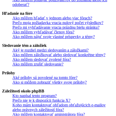
odoberať?
Hľadanie na fóre
Ako môžem hľadať v jednom alebo viac fórach?
Prečo moja požiadavka vracia nulový počet výsledkov?
Prečo mi vyhľadávanie vracia prázdnu bielu stránku?
Ako môžem vyhľadávať členov fóra?
Ako môžem nájsť svoje vlastné príspevky a témy?
Sledovanie tém a záložiek
Aký je rozdiel medzi sledovaním a záložkami?
Ako môžem záložkovať alebo sledovať konkrétne témy?
Ako môžem sledovať zvolené fóra?
Ako môžem zrušiť sledovanie?
Prílohy
Aké prílohy sú povolené na tomto fóre?
Ako si môžem zobraziť všetky svoje prílohy?
Záležitosti okolo phpBB
Kto napísal tento program?
Prečo nie je k dispozícii funkcia X?
Koho mám kontaktovať ohľadom obťažujúcich e-mailov
alebo právnych záležitostí fóra?
Ako môžem kontaktovať aministrátora fóra?