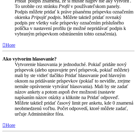
Pridať podpis znamená, že si musíte najprv nie aký vytvoriť.
To urobíte cez stránku
Profil
v používateľskom panely.
Podpis môžete pridať k práve písanému príspevku označením
okienka
Pripojiť podpis
. Môžete taktiež pridať rovnaký
podpis pre všetky vaše príspevky označením príslušného
políčka v nastavení profilu (je možné nepridávať podpis k
vybraným príspevkom odstránením tohto označenia).
Hore
Ako vytvorím hlasovanie?
Vytvorenie hlasovania je jednoduché. Pokiaľ pridáte nový
príspevok (alebo upravujete prví príspevok, pokiaľ môžete)
mali by ste vidieť tlačítko Pridať hlasovanie pod hlavným
oknom na pridávanie príspevkov (pokiaľ to nevidíte, zrejme
nemáte oprávnenie vytvárať hlasovania). Mali by ste zadať
názov ankety a potom aspoň dve možnosti (nastavte
napísaním názov otázky a kliknite na Pridať odpoveď.
Môžete taktiež pridať časový limit pre anketu, kde 0 znamená
neobmedzenú voľbu. Počet odpovedí, ktoré môžete zadať,
určuje Administrátor fóra.
Hore