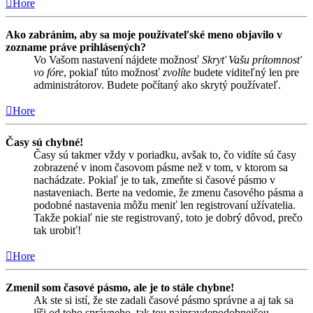
Hore
Ako zabránim, aby sa moje používateľské meno objavilo v
zozname práve prihlásených?
Vo Vašom nastavení nájdete možnosť
Skryť Vašu prítomnosť
vo fóre
, pokiaľ túto možnosť
zvolíte
budete viditeľný len pre
administrátorov. Budete počítaný ako skrytý používateľ.
Hore
Časy sú chybné!
Časy sú takmer vždy v poriadku, avšak to, čo vidíte sú časy
zobrazené v inom časovom pásme než v tom, v ktorom sa
nachádzate. Pokiaľ je to tak, zmeňte si časové pásmo v
nastaveniach. Berte na vedomie, že zmenu časového pásma a
podobné nastavenia môžu meniť len registrovaní užívatelia.
Takže pokiaľ nie ste registrovaný, toto je dobrý dôvod, prečo
tak urobiť!
Hore
Zmenil som časové pásmo, ale je to stále chybne!
Ak ste si istí, že ste zadali časové pásmo správne a aj tak sa
líši od toho správneho, tak tou najpravdepodobnejšou