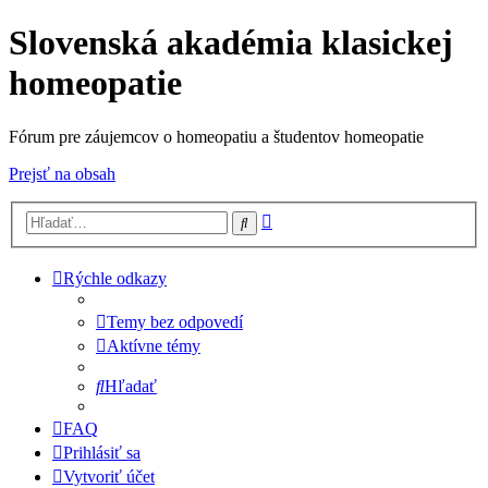
Slovenská akadémia klasickej
homeopatie
Fórum pre záujemcov o homeopatiu a študentov homeopatie
Prejsť na obsah
Rozšírené
Hľadať
vyhľadávanie
Rýchle odkazy
Temy bez odpovedí
Aktívne témy
Hľadať
FAQ
Prihlásiť sa
Vytvoriť účet