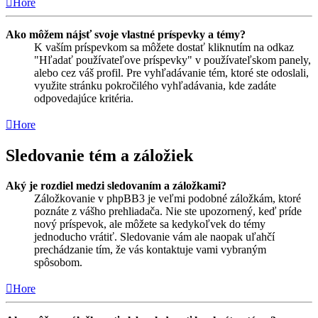
Hore
Ako môžem nájsť svoje vlastné príspevky a témy?
K vaším príspevkom sa môžete dostať kliknutím na odkaz
"Hľadať používateľove príspevky" v používateľskom panely,
alebo cez váš profil. Pre vyhľadávanie tém, ktoré ste odoslali,
využite stránku pokročilého vyhľadávania, kde zadáte
odpovedajúce kritéria.
Hore
Sledovanie tém a záložiek
Aký je rozdiel medzi sledovaním a záložkami?
Záložkovanie v phpBB3 je veľmi podobné záložkám, ktoré
poznáte z vášho prehliadača. Nie ste upozornený, keď príde
nový príspevok, ale môžete sa kedykoľvek do témy
jednoducho vrátiť. Sledovanie vám ale naopak uľahčí
prechádzanie tím, že vás kontaktuje vami vybraným
spôsobom.
Hore