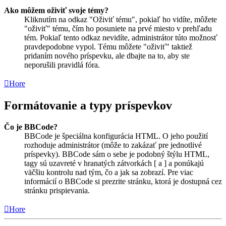
Ako môžem oživiť svoje témy?
Kliknutím na odkaz "Oživiť tému", pokiaľ ho vidíte, môžete
"oživiť" tému, čím ho posuniete na prvé miesto v prehľadu
tém. Pokiaľ tento odkaz nevidíte, administrátor túto možnosť
pravdepodobne vypol. Tému môžete "oživiť" taktiež
pridaním nového príspevku, ale dbajte na to, aby ste
neporušili pravidlá fóra.
Hore
Formátovanie a typy príspevkov
Čo je BBCode?
BBCode je špeciálna konfigurácia HTML. O jeho použití
rozhoduje administrátor (môže to zakázať pre jednotlivé
príspevky). BBCode sám o sebe je podobný štýlu HTML,
tagy sú uzavreté v hranatých zátvorkách [ a ] a ponúkajú
väčšiu kontrolu nad tým, čo a jak sa zobrazí. Pre viac
informácií o BBCode si prezrite stránku, ktorá je dostupná cez
stránku prispievania.
Hore