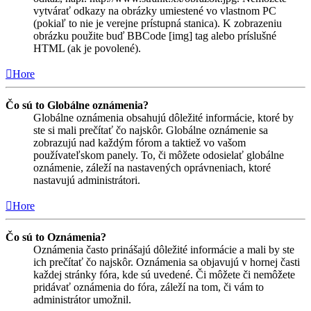
vytvárať odkazy na obrázky umiestené vo vlastnom PC
(pokiaľ to nie je verejne prístupná stanica). K zobrazeniu
obrázku použite buď BBCode [img] tag alebo príslušné
HTML (ak je povolené).
Hore
Čo sú to Globálne oznámenia?
Globálne oznámenia obsahujú dôležité informácie, ktoré by
ste si mali prečítať čo najskôr. Globálne oznámenie sa
zobrazujú nad každým fórom a taktiež vo vašom
používateľskom panely. To, či môžete odosielať globálne
oznámenie, záleží na nastavených oprávneniach, ktoré
nastavujú administrátori.
Hore
Čo sú to Oznámenia?
Oznámenia často prinášajú dôležité informácie a mali by ste
ich prečítať čo najskôr. Oznámenia sa objavujú v hornej časti
každej stránky fóra, kde sú uvedené. Či môžete či nemôžete
pridávať oznámenia do fóra, záleží na tom, či vám to
administrátor umožnil.