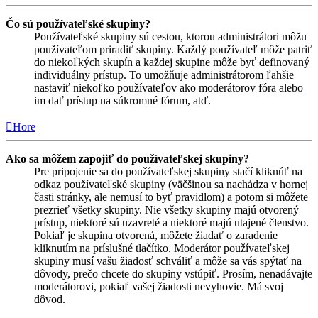
Čo sú používateľské skupiny?
Používateľské skupiny sú cestou, ktorou administrátori môžu
používateľom priradiť skupiny. Každý používateľ môže patriť
do niekoľkých skupín a každej skupine môže byť definovaný
individuálny prístup. To umožňuje administrátorom ľahšie
nastaviť niekoľko používateľov ako moderátorov fóra alebo
im dať prístup na súkromné fórum, atď.
Hore
Ako sa môžem zapojiť do používateľskej skupiny?
Pre pripojenie sa do používateľskej skupiny stačí kliknúť na
odkaz používateľské skupiny (väčšinou sa nachádza v hornej
časti stránky, ale nemusí to byť pravidlom) a potom si môžete
prezrieť všetky skupiny. Nie všetky skupiny majú otvorený
prístup, niektoré sú uzavreté a niektoré majú utajené členstvo.
Pokiaľ je skupina otvorená, môžete žiadať o zaradenie
kliknutím na príslušné tlačítko. Moderátor používateľskej
skupiny musí vašu žiadosť schváliť a môže sa vás spýtať na
dôvody, prečo chcete do skupiny vstúpiť. Prosím, nenadávajte
moderátorovi, pokiaľ vašej žiadosti nevyhovie. Má svoj
dôvod.