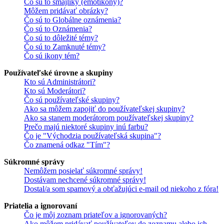
Čo sú to smajlíky (emotikony)?
Môžem pridávať obrázky?
Čo sú to Globálne oznámenia?
Čo sú to Oznámenia?
Čo sú to dôležité témy?
Čo sú to Zamknuté témy?
Čo sú ikony tém?
Používateľské úrovne a skupiny
Kto sú Administrátori?
Kto sú Moderátori?
Čo sú používateľské skupiny?
Ako sa môžem zapojiť do používateľskej skupiny?
Ako sa stanem moderátorom používateľskej skupiny?
Prečo majú niektoré skupiny inú farbu?
Čo je "Východzia používateľská skupina"?
Čo znamená odkaz "Tím"?
Súkromné správy
Nemôžem posielať súkromné správy!
Dostávam nechcené súkromné správy!
Dostal/a som spamový a obťažujúci e-mail od niekoho z fóra!
Priatelia a ignorovaní
Čo je môj zoznam priateľov a ignorovaných?
Ako môžem pridávať používateľov do zoznamu alebo ich