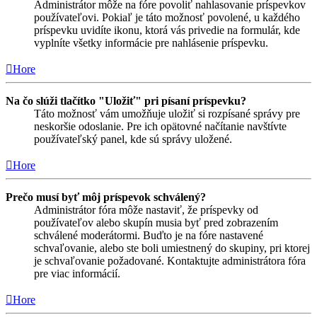
Administrátor môže na fóre povoliť nahlasovanie príspevkov
používateľovi. Pokiaľ je táto možnosť povolené, u každého
príspevku uvidíte ikonu, ktorá vás privedie na formulár, kde
vyplníte všetky informácie pre nahlásenie príspevku.
Hore
Na čo slúži tlačítko "Uložiť" pri písaní príspevku?
Táto možnosť vám umožňuje uložiť si rozpísané správy pre
neskoršie odoslanie. Pre ich opätovné načítanie navštívte
používateľský panel, kde sú správy uložené.
Hore
Prečo musí byť môj príspevok schválený?
Administrátor fóra môže nastaviť, že príspevky od
používateľov alebo skupín musia byť pred zobrazením
schválené moderátormi. Buďto je na fóre nastavené
schvaľovanie, alebo ste boli umiestnený do skupiny, pri ktorej
je schvaľovanie požadované. Kontaktujte administrátora fóra
pre viac informácií.
Hore