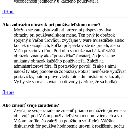
všeobecnosti jedinečný u každého používateľa.
Hore
Ako zobrazím obrázok pri používateľskom mene?
Možno ste zaregistrovali pri prezeraní príspevkov dva
obrázky pri používateľskom mene. Ten prvý je obrázok
spojený s Vašou úrovňou, zvyčajne v tvare hviezdičiek alebo
kociek ukazujúcich, koľko príspevkov ste už pridali, alebo
Vašu pozíciu vo fóre. Pod ním sa môže nachádzať väčší
obrázok, známy ako "postavička" (avatar), čo je vlastne
unikátny obrázok každého používateľa. Záleží na
administrátorovi fóra, či postavičky povolí, či ako s nimi
naloží (v akej podobe sa zobrazia). Pokiaľ nemôžete využívať
postavičky, potom práve vtedy toto administrátori zakázali, a
Vy by ste sa mali spýtať na dôvody (veríme, že sa hodia).
Hore
Ako zmeniť svoje zaradenie?
Zvyčajne svoje zaradenie zmeniť priamo nemôžete (úrovne sa
objavujú pod Vašim používateľským menom v témach a vo
Vašom profile, čo záleží na použitom vzhľade). Väčšina
diskusných fór používa hodnotenie úrovní k rozlíšeniu počtu