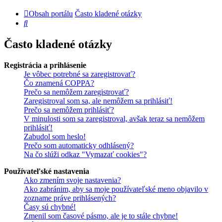
Obsah portálu
Často kladené otázky
Hľadať
Často kladené otázky
Registrácia a prihlásenie
Je vôbec potrebné sa zaregistrovať?
Čo znamená COPPA?
Prečo sa nemôžem zaregistrovať?
Zaregistroval som sa, ale nemôžem sa prihlásiť!
Prečo sa nemôžem prihlásiť?
V minulosti som sa zaregistroval, avšak teraz sa nemôžem
prihlásiť!
Zabudol som heslo!
Prečo som automaticky odhlásený?
Na čo slúži odkaz "Vymazať cookies"?
Používateľské nastavenia
Ako zmením svoje nastavenia?
Ako zabránim, aby sa moje používateľské meno objavilo v
zozname práve prihlásených?
Časy sú chybné!
Zmenil som časové pásmo, ale je to stále chybne!