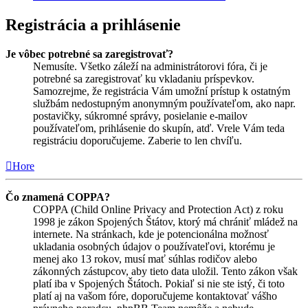
Registrácia a prihlásenie
Je vôbec potrebné sa zaregistrovať?
Nemusíte. Všetko záleží na administrátorovi fóra, či je
potrebné sa zaregistrovať ku vkladaniu príspevkov.
Samozrejme, že registrácia Vám umožní prístup k ostatným
službám nedostupným anonymným používateľom, ako napr.
postavičky, súkromné správy, posielanie e-mailov
používateľom, prihlásenie do skupín, atď. Vrele Vám teda
registráciu doporučujeme. Zaberie to len chvíľu.
Hore
Čo znamená COPPA?
COPPA (Child Online Privacy and Protection Act) z roku
1998 je zákon Spojených Štátov, ktorý má chrániť mládež na
internete. Na stránkach, kde je potencionálna možnosť
ukladania osobných údajov o používateľovi, ktorému je
menej ako 13 rokov, musí mať súhlas rodičov alebo
zákonných zástupcov, aby tieto data uložil. Tento zákon však
platí iba v Spojených Štátoch. Pokiaľ si nie ste istý, či toto
platí aj na vašom fóre, doporučujeme kontaktovať vášho