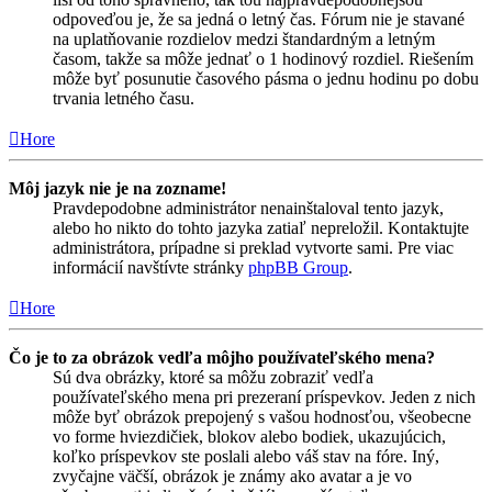
odpoveďou je, že sa jedná o letný čas. Fórum nie je stavané
na uplatňovanie rozdielov medzi štandardným a letným
časom, takže sa môže jednať o 1 hodinový rozdiel. Riešením
môže byť posunutie časového pásma o jednu hodinu po dobu
trvania letného času.
Hore
Môj jazyk nie je na zozname!
Pravdepodobne administrátor nenainštaloval tento jazyk,
alebo ho nikto do tohto jazyka zatiaľ nepreložil. Kontaktujte
administrátora, prípadne si preklad vytvorte sami. Pre viac
informácií navštívte stránky
phpBB Group
.
Hore
Čo je to za obrázok vedľa môjho používateľského mena?
Sú dva obrázky, ktoré sa môžu zobraziť vedľa
používateľského mena pri prezeraní príspevkov. Jeden z nich
môže byť obrázok prepojený s vašou hodnosťou, všeobecne
vo forme hviezdičiek, blokov alebo bodiek, ukazujúcich,
koľko príspevkov ste poslali alebo váš stav na fóre. Iný,
zvyčajne väčší, obrázok je známy ako avatar a je vo