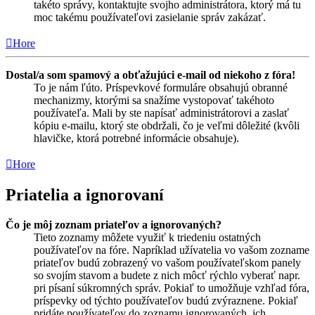
takéto správy, kontaktujte svojho administrátora, ktorý má tu
moc takému používateľovi zasielanie správ zakázať.
Hore
Dostal/a som spamový a obťažujúci e-mail od niekoho z fóra!
To je nám ľúto. Príspevkové formuláre obsahujú obranné
mechanizmy, ktorými sa snažíme vystopovať takéhoto
používateľa. Mali by ste napísať administrátorovi a zaslať
kópiu e-mailu, ktorý ste obdržali, čo je veľmi dôležité (kvôli
hlavičke, ktorá potrebné informácie obsahuje).
Hore
Priatelia a ignorovaní
Čo je môj zoznam priateľov a ignorovaných?
Tieto zoznamy môžete využiť k triedeniu ostatných
používateľov na fóre. Napríklad užívatelia vo vašom zozname
priateľov budú zobrazený vo vašom používateľskom panely
so svojím stavom a budete z nich môcť rýchlo vyberať napr.
pri písaní súkromných správ. Pokiaľ to umožňuje vzhľad fóra,
príspevky od týchto používateľov budú zvýraznene. Pokiaľ
pridáte používateľov do zoznamu ignorovaných, ich