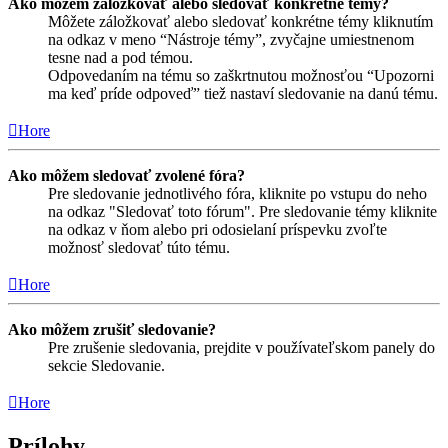
Ako môžem záložkovať alebo sledovať konkrétne témy?
Môžete záložkovať alebo sledovať konkrétne témy kliknutím
na odkaz v meno “Nástroje témy”, zvyčajne umiestnenom
tesne nad a pod témou.
Odpovedaním na tému so zaškrtnutou možnosťou “Upozorni
ma keď príde odpoveď” tiež nastaví sledovanie na danú tému.
Hore
Ako môžem sledovať zvolené fóra?
Pre sledovanie jednotlivého fóra, kliknite po vstupu do neho
na odkaz "Sledovať toto fórum". Pre sledovanie témy kliknite
na odkaz v ňom alebo pri odosielaní príspevku zvoľte
možnosť sledovať túto tému.
Hore
Ako môžem zrušiť sledovanie?
Pre zrušenie sledovania, prejdite v používateľskom panely do
sekcie Sledovanie.
Hore
Prílohy