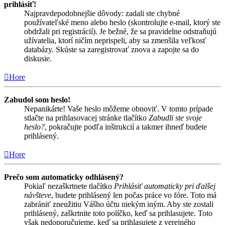
prihlásiť!
Najpravdepodobnejšie dôvody: zadali ste chybné
používateľské meno alebo heslo (skontrolujte e-mail, ktorý ste
obdržali pri registrácií). Je bežné, že sa pravidelne odstraňujú
užívatelia, ktorí ničím neprispeli, aby sa zmenšila veľkosť
databázy. Skúste sa zaregistrovať znova a zapojte sa do
diskusie.
Hore
Zabudol som heslo!
Nepanikárte! Vaše heslo môžeme obnoviť. V tomto prípade
stlačte na prihlasovacej stránke tlačítko
Zabudli ste svoje
heslo?
, pokračujte podľa inštrukcií a takmer ihneď budete
prihlásený.
Hore
Prečo som automaticky odhlásený?
Pokiaľ nezaškrtnete tlačítko
Prihlásiť automaticky pri ďalšej
návšteve
, budete prihlásený len počas práce vo fóre. Toto má
zabrániť zneužitiu Vášho účtu niekým iným. Aby ste zostali
prihlásený, zaškrtnite toto políčko, keď sa prihlasujete. Toto
však nedoporučujeme, keď sa prihlasujete z verejného