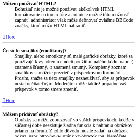
Môžem používať HTML?
Bohužiaľ nie je možné používať akékoľvek HTML
formátovanie na tomto fóre a ani nieje možné túto možnosť
zapnúť, administrátor však môže definovať zvláštne BBCode
značky, ktoré môžu HTML nahradiť.
Hore
Čo sú to smajlíky (emotikony)?
Smajlíky, alebo emotikony sú malé grafické obrázky, ktoré sa
používajú k vyjadreniu emócií použitím malého kódu, napr. :)
znamená šťastný, :( znamená smutný. Kompletný zoznam
smajlíkov si môžete prezrieť v príspevkovom formulári.
Prosím, snažte sa tieto smajlíky nezneužívať, aby sa príspevok
nestal nečitateľným. Moderátor môže taktiež prípadne váš
príspevok v tomto smere zmeniť.
Hore
Môžem pridávať obrázky?
Obrázky sa môžu zobrazovať vo vašich príspevkoch, keďže v
súčasnej dobe neexistuje žiadna funkcia k nahraniu obrázkov
priamo na fórum. Z tohto dôvodu musíte zadať na obrázok
odkaz, napr. http://www.stránk.xx/obrazok.jpg. Nemôžete