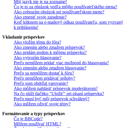
Môj jazyk nie je na zozname!
Čo je to za obrázok vedľa môjho používateľského mena?
Ako zobrazím obrázok pri používateľskom mene?
Ako zmeniť svoje zaradenie?
Keď kliknem na e-mailový odkaz používateľa, som vyzvaný
k prihláseniu!
Vkladanie príspevkov
Ako vložím tému do fóra?
Ako zmením alebo zmažem príspevok?
Ako pridám podpis k môjmu príspevku?
Ako vytvorím hlasovanie?
Prečo nemôžem pridať viac možností do hlasovania?
Ako zmením alebo zmažem hlasovanie?
Prečo sa nemôžem dostať k fóru?
Prečo nemôžem pridávať prílohy?
Prečo som obdržal varovanie?
Ako môžem nahlásiť príspevok moderátorom?
Na čo slúži tlačítko "Uložiť" pri písaní príspevku?
Prečo musí byť môj príspevok schválený?
Ako môžem oživiť svoje témy?
Formátovanie a typy príspevkov
Čo je BBCode?
Môžem používať HTML?