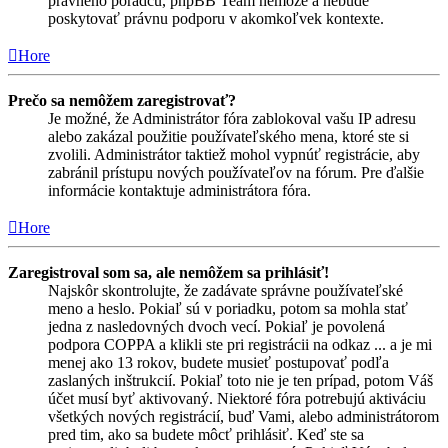
právneho poradcu, phpBB Team nemôže a nebude
poskytovať právnu podporu v akomkoľvek kontexte.
Hore
Prečo sa nemôžem zaregistrovať?
Je možné, že Administrátor fóra zablokoval vašu IP adresu
alebo zakázal použitie používateľského mena, ktoré ste si
zvolili. Administrátor taktiež mohol vypnúť registrácie, aby
zabránil prístupu nových používateľov na fórum. Pre ďalšie
informácie kontaktuje administrátora fóra.
Hore
Zaregistroval som sa, ale nemôžem sa prihlásiť!
Najskôr skontrolujte, že zadávate správne používateľské
meno a heslo. Pokiaľ sú v poriadku, potom sa mohla stať
jedna z nasledovných dvoch vecí. Pokiaľ je povolená
podpora COPPA a klikli ste pri registrácii na odkaz ... a je mi
menej ako 13 rokov, budete musieť postupovať podľa
zaslaných inštrukcií. Pokiaľ toto nie je ten prípad, potom Váš
účet musí byť aktivovaný. Niektoré fóra potrebujú aktiváciu
všetkých nových registrácií, buď Vami, alebo administrátorom
pred tim, ako sa budete môcť prihlásiť. Keď ste sa