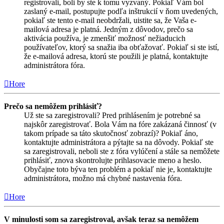
registrovali, boli by ste k tomu vyzvaný. Pokiaľ Vám bol
zaslaný e-mail, postupujte podľa inštrukcií v ňom uvedených,
pokiaľ ste tento e-mail neobdržali, uistite sa, že Vaša e-
mailová adresa je platná. Jedným z dôvodov, prečo sa
aktivácia používa, je zmenšiť možnosť nežiaducich
používateľov, ktorý sa snažia iba obťažovať. Pokiaľ si ste istí,
že e-mailová adresa, ktorú ste použili je platná, kontaktujte
administrátora fóra.
Hore
Prečo sa nemôžem prihlásiť?
Už ste sa zaregistrovali? Pred prihlásením je potrebné sa
najskôr zaregistrovať. Bola Vám na fóre zakázaná činnosť (v
takom prípade sa táto skutočnosť zobrazí)? Pokiaľ áno,
kontaktujte administrátora a pýtajte sa na dôvody. Pokiaľ ste
sa zaregistrovali, neboli ste z fóra vylúčení a stále sa nemôžete
prihlásiť, znova skontrolujte prihlasovacie meno a heslo.
Obyčajne toto býva ten problém a pokiaľ nie je, kontaktujte
administrátora, možno má chybné nastavenia fóra.
Hore
V minulosti som sa zaregistroval, avšak teraz sa nemôžem