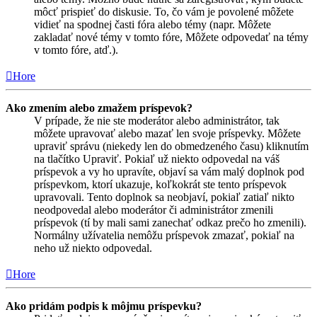
môcť prispieť do diskusie. To, čo vám je povolené môžete
vidieť na spodnej časti fóra alebo témy (napr. Môžete
zakladať nové témy v tomto fóre, Môžete odpovedať na témy
v tomto fóre, atď.).
Hore
Ako zmením alebo zmažem príspevok?
V prípade, že nie ste moderátor alebo administrátor, tak
môžete upravovať alebo mazať len svoje príspevky. Môžete
upraviť správu (niekedy len do obmedzeného času) kliknutím
na tlačítko Upraviť. Pokiaľ už niekto odpovedal na váš
príspevok a vy ho upravíte, objaví sa vám malý doplnok pod
príspevkom, ktorí ukazuje, koľkokrát ste tento príspevok
upravovali. Tento doplnok sa neobjaví, pokiaľ zatiaľ nikto
neodpovedal alebo moderátor či administrátor zmenili
príspevok (tí by mali sami zanechať odkaz prečo ho zmenili).
Normálny užívatelia nemôžu príspevok zmazať, pokiaľ na
neho už niekto odpovedal.
Hore
Ako pridám podpis k môjmu príspevku?