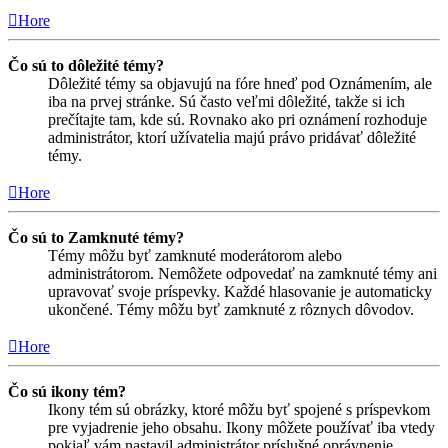
Hore
Čo sú to dôležité témy?
Dôležité témy sa objavujú na fóre hneď pod Oznámením, ale
iba na prvej stránke. Sú často veľmi dôležité, takže si ich
prečítajte tam, kde sú. Rovnako ako pri oznámení rozhoduje
administrátor, ktorí užívatelia majú právo pridávať dôležité
témy.
Hore
Čo sú to Zamknuté témy?
Témy môžu byť zamknuté moderátorom alebo
administrátorom. Nemôžete odpovedať na zamknuté témy ani
upravovať svoje príspevky. Každé hlasovanie je automaticky
ukončené. Témy môžu byť zamknuté z rôznych dôvodov.
Hore
Čo sú ikony tém?
Ikony tém sú obrázky, ktoré môžu byť spojené s príspevkom
pre vyjadrenie jeho obsahu. Ikony môžete používať iba vtedy
pokiaľ vám nastavil administrátor príslušné oprávnenie.