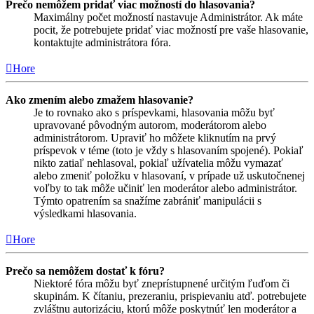
Prečo nemôžem pridať viac možností do hlasovania?
Maximálny počet možností nastavuje Administrátor. Ak máte
pocit, že potrebujete pridať viac možností pre vaše hlasovanie,
kontaktujte administrátora fóra.
Hore
Ako zmením alebo zmažem hlasovanie?
Je to rovnako ako s príspevkami, hlasovania môžu byť
upravované pôvodným autorom, moderátorom alebo
administrátorom. Upraviť ho môžete kliknutím na prvý
príspevok v téme (toto je vždy s hlasovaním spojené). Pokiaľ
nikto zatiaľ nehlasoval, pokiaľ užívatelia môžu vymazať
alebo zmeniť položku v hlasovaní, v prípade už uskutočnenej
voľby to tak môže učiniť len moderátor alebo administrátor.
Týmto opatrením sa snažíme zabrániť manipulácii s
výsledkami hlasovania.
Hore
Prečo sa nemôžem dostať k fóru?
Niektoré fóra môžu byť zneprístupnené určitým ľuďom či
skupinám. K čítaniu, prezeraniu, prispievaniu atď. potrebujete
zvláštnu autorizáciu, ktorú môže poskytnúť len moderátor a