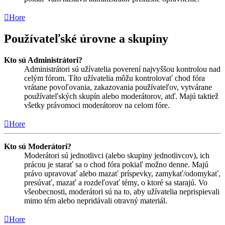
Hore
Používateľské úrovne a skupiny
Kto sú Administrátori?
Administrátori sú užívatelia poverení najvyššou kontrolou nad
celým fórom. Títo užívatelia môžu kontrolovať chod fóra
vrátane povoľovania, zakazovania používateľov, vytvárane
používateľských skupín alebo moderátorov, atď. Majú taktiež
všetky právomoci moderátorov na celom fóre.
Hore
Kto sú Moderátori?
Moderátori sú jednotlivci (alebo skupiny jednotlivcov), ich
prácou je starať sa o chod fóra pokiaľ možno denne. Majú
právo upravovať alebo mazať príspevky, zamykať/odomykať,
presúvať, mazať a rozdeľovať témy, o ktoré sa starajú. Vo
všeobecnosti, moderátori sú na to, aby užívatelia neprispievali
mimo tém alebo nepridávali otravný materiál.
Hore