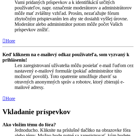
Vami pridaných príspevkov a k identifikácií určitých
používateľov, napr. označenie moderátorov a administrátorov
môže mať zvláštny vzhľad. Prosím, nezaťažujte fórum
zbytočným prispievaním len aby ste dosiahli vyššej úrovne.
Moderátor alebo administrátor potom môže počet Vašich
príspevkov znížiť.
Hore
Keď kliknem na e-mailový odkaz používateľa, som vyzvaný k
prihláseniu!
Len zaregistrovaní užívatelia môžu posielať e-mail ľuďom cez
nastavený e-mailový formulár (pokiaľ administrátor túto
možnosť povolil). Toto opatrenie umožňuje zbaviť sa
otravných anonymných správ a robotov, ktorý zbierajú e-
mailové adresy.
Hore
Vkladanie príspevkov
Ako vložím tému do fóra?
Jednoducho. Kliknite na príslušné tlačítko na obrazovke fóra
alebo témy. Možno bude nutné sa zaregistrovať, kým budete